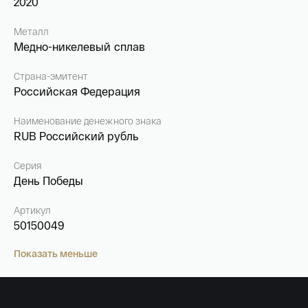
2020
Металл
Медно-никелевый сплав
Страна-эмитент
Российская Федерация
Наименование денежного знака
RUB Российский рубль
Серия
День Победы
Артикул
50150049
Показать меньше
Имя*
Российская инвестиционная монета
Георгий Победоносец золото 100 рублей