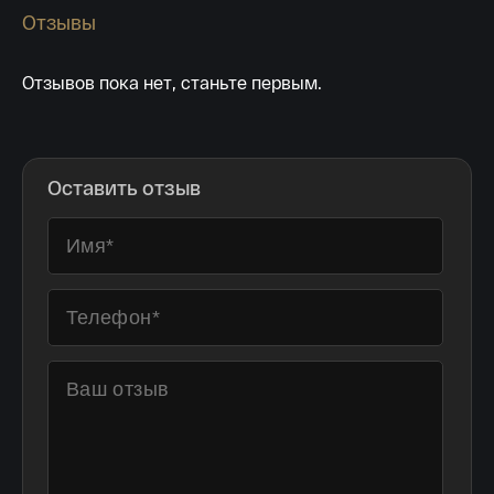
15,5 гр 2021
Отзывы
Телефон*
142 000 ₽
Отзывов пока нет, станьте первым.
Я ознакомлен(а) с 
Правилами оформления 
онлайн заявки
 и даю свое 
Согласие на 
обработку персональных данных
Оставить отзыв