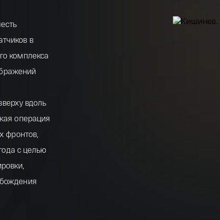
честь
атчиков в
го комплекса
зображений
–
 вверху вдоль
ская операция
х фронтов,
 года с целью
ровки,
обождения
мынии из