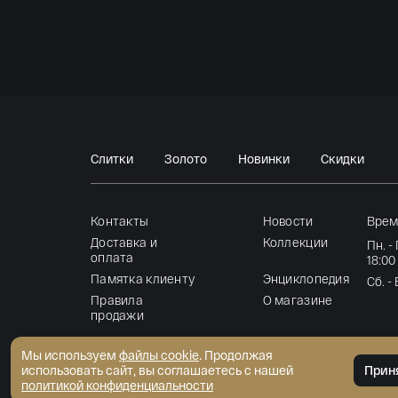
Слитки
Золото
Новинки
Скидки
Контакты
Новости
Врем
Доставка и
Коллекции
Пн. -
оплата
18:00
Памятка клиенту
Энциклопедия
Сб. -
Правила
О магазине
продажи
Мы используем
файлы cookie
. Продолжая
АКБ "Трансстройбанк" (АО)
Прин
использовать сайт, вы соглашаетесь с нашей
Генеральная лицензия ЦБ РФ №2807 от 02.06.2015
политикой конфиденциальности
© Интернет-магазин монет 2026