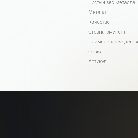
Чистый вес металла
Металл
Качество
Страна-эмитент
Наименование денеж
Серия
Артикул