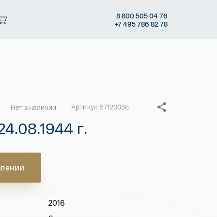
8
800 505
04 76
+7
495 786
82 78
Артикул 57120038
Нет в наличии
4.08.1944 г.
плении
2016