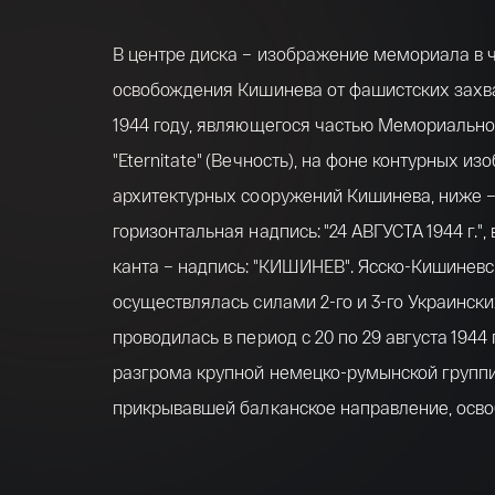
В центре диска – изображение мемориала в 
освобождения Кишинева от фашистских захв
1944 году, являющегося частью Мемориально
"Eternitate" (Вечность), на фоне контурных и
архитектурных сооружений Кишинева, ниже 
горизонтальная надпись: "24 АВГУСТА 1944 г.",
канта – надпись: "КИШИНЕВ". Ясско-Кишинев
осуществлялась силами 2-го и 3-го Украински
проводилась в период с 20 по 29 августа 1944
разгрома крупной немецко-румынской группи
прикрывавшей балканское направление, осв
Молдавии и ее столицы Кишинева, вывода Ру
войны.