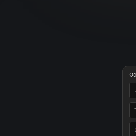
Имя*
Российская инвестиционная монета Георгий
Победоносец золото 100 рублей 15,5 гр 2021
Телефон*
Ос
142 000 ₽
Я ознакомлен(а) с 
Правилами оформления онлайн заявки
 и даю свое 
Согласие на обработку персональных данных