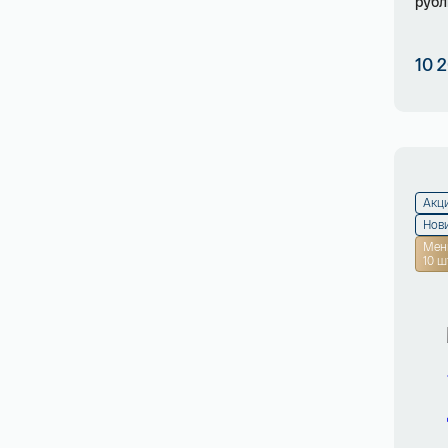
рубл
10 
Акц
Нов
Мен
10 ш