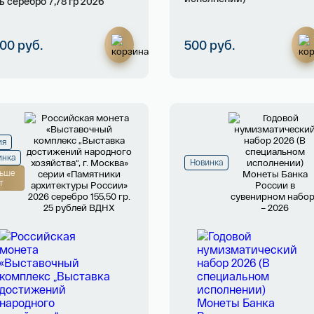
ь серебро 7,78 гр 2026
200 руб.
500 руб.
ия
инка
Новинка
ьше
т