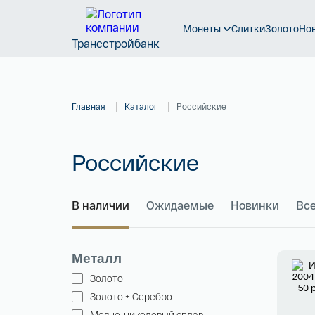
Монеты
Слитки
Золото
Но
Трансстройбанк
Главная
Каталог
Российские
Российские
В наличии
Ожидаемые
Новинки
Вс
Металл
Золото
Золото + Серебро
Медно-никелевый сплав