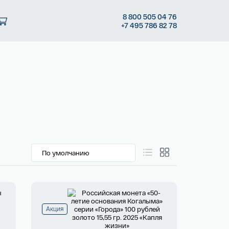
8
800 505
04 76
+7
495 786
82 78
Акция