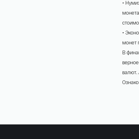
• Нуми
монета
стоимо
• Экон
монет 
В фина
верное
валют.
Ознако