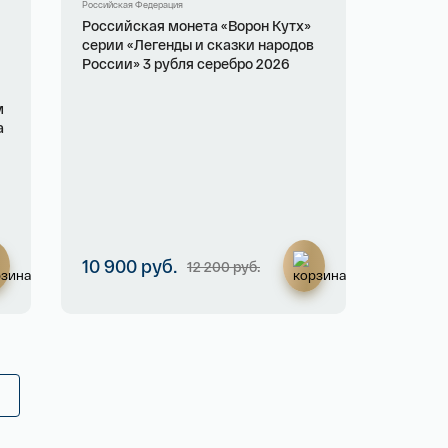
Российская Федерация
Российская монета «Ворон Кутх»
серии «Легенды и сказки народов
России» 3 рубля серебро 2026
й
м
а
10 900 руб.
12 200 руб.