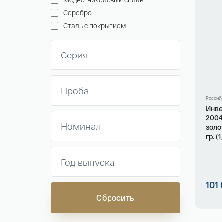
Серебро
Сталь с покрытием
Россий
Инве
2004
золо
гр. (
101