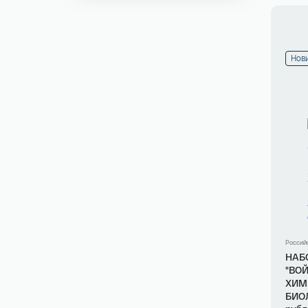
Нов
Россий
НАБО
"ВО
ХИМ
БИО