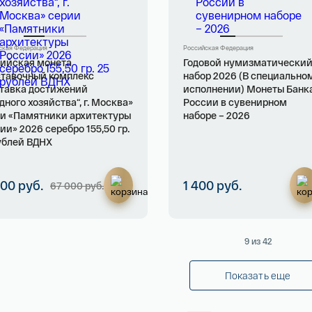
Имя*
ская Федерация
Российская Федерация
ийская монета
Годовой нумизматически
Российская инвестиционная монета Георгий
тавочный комплекс
набор 2026 (В специально
Победоносец золото 100 рублей 15,5 гр 2021
тавка достижений
исполнении) Монеты Банк
Телефон*
дного хозяйства“, г. Москва»
России в сувенирном
и «Памятники архитектуры
наборе – 2026
142 000 ₽
ии» 2026 серебро 155,50 гр.
ублей ВДНХ
Я ознакомлен(а) с 
Правилами оформления онлайн заявки
 и даю свое 
Согласие на обработку персональных данных
000 руб.
1 400 руб.
67 000 руб.
9
из 42
Показать еще