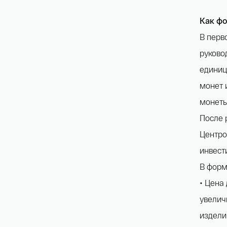
Как фо
В перв
руково
единиц
монет 
монеты
После 
Центро
инвест
В форм
• Цена
увелич
издели