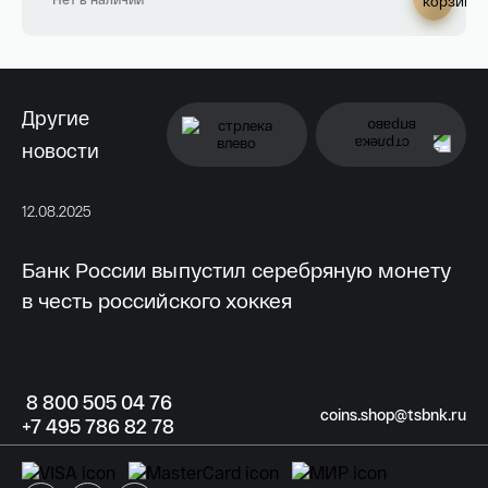
Другие
новости
12.08.2025
11.
Банк России выпустил серебряную монету
Б
в честь российского хоккея
к
8
800 505
04 76
coins.shop@tsbnk.ru
+7
495 786
82 78