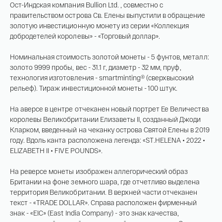
На связи с 9:00 до 18:00 (понедельник – пятница)
Ост-Индская компания Bullion Ltd. , совместно с
правительством острова Св. Елены выпустили в обращение
8
800 505
04 76
золотую инвестиционную монету из серии «Коллекция
+7
495 786
82 78
добродетелей королевы» - «Торговый доллар».
coins.shop@tsbnk.ru
Номинальная стоимость золотой монеты - 5 фунтов, металл:
золото 9999 пробы, вес - 31.1 г, диаметр - 32 мм, пруф,
технология изготовления - smartminting® (сверхвысокий
рельеф). Тираж инвестиционной монеты - 100 штук.
На аверсе в центре отчеканен новый портрет Ее Величества
королевы Великобритании Елизаветы II, созданный Джоди
Кларком, введенный на чеканку острова Святой Елены в 2019
году. Вдоль канта расположена легенда: «ST.HELENA • 2022 •
ELIZABETH II • FIVE POUNDS».
На реверсе монеты изображен аллегорический образ
Британии на фоне земного шара, где отчетливо выделена
территория Великобритании. В верхней части отчеканен
Имя*
текст - «TRADE DOLLAR». Справа расположен фирменный
знак - «EIC» (East India Company) - это знак качества,
Российская инвестиционная монета