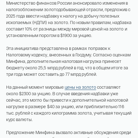
На связи с 9:00 до 18:00 (понедельник – пятница)
Министерство финансов России анонсировало изменения в
налогообложении золотодобывающей отрасли, предложив с
8
800 505
04 76
2025 года ввести надбавку к налогу на добычу полезных
+7
495 786
82 78
ископаемых (НДПИ) на золото. По новым правилам, надбавка
coins.shop@tsbnk.ru
составит 10% от разницы между мировой ценой на золото и
установленным порогом в $1900 за унцию.
Эта инициатива представлена в рамках поправок к
Налоговому кодексу, внесенных в Госдуму. Согласно оценкам
Минфина, дополнительная налоговая нагрузка принесет
бюджету около 25,5 млрд рублей в год, что в общем итоге за
три года может составить до 77 млрд рублей.
На данный момент мировые
цены на золото
составляют
около $2300 за унцию. В случае введения надбавки уже
сейчас, это могло бы привести к дополнительной налоговой
нагрузке в размере $40 за унцию, или приблизительно 116
тыс. рублей с каждого килограмма золота, учитывая текущий
курс валюты.
Предложение Минфина вызвало активные обсуждения среди