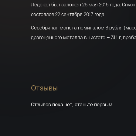
Ледокол был заложен 26 мая 2015 года. Спуск
состоялся 22 сентября 2017 года.
Серебряная монета номиналом 3 рубля (мас
драгоценного металла в чистоте — 31,1 г, проб
925) имеет форму круга диаметром 39,0 мм. 
монета номиналом 200 рублей (масса драгоц
металла в чистоте — 31,1 г, проба — 999) имее
диаметром 33,0 мм.
Отзывы
С лицевой и оборотной сторон монет по окру
имеется выступающий кант.
Отзывов пока нет, станьте первым.
На лицевой стороне монет расположено рел
изображение Государственного герба Россий
Федерации, имеются надписи: «РОССИЙСКАЯ