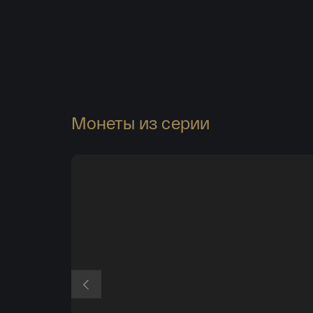
Монеты из серии
Боковая поверхность монеты рифленая.
Монета изготовлена качеством «пруф».
Тираж монеты — 3,0 тыс. штук.
На оборотной стороне золотой монеты (ката
№
5219-0035)
расположено рельефное изобр
атомного ледокола «Сибирь» и ледовых торос
стилизованного изображения звездного неба