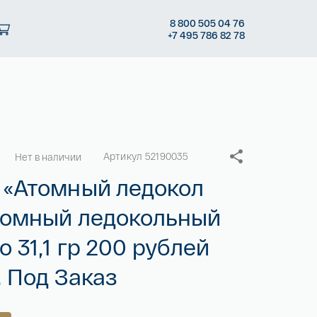
8
800 505
04 76
+7
495 786
82 78
Артикул 52190035
Нет в наличии
 «Атомный ледокол
томный ледокольный
 31,1 гр 200 рублей
 Под Заказ