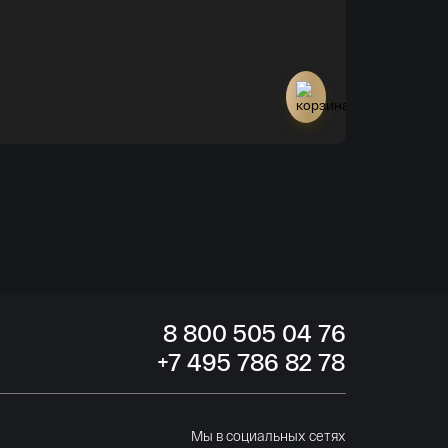
Фолклендские Ост
Монета Меж
Нет в наличи
8
800 505
04 76
+7
495 786
82 78
Мы в социальных сетях