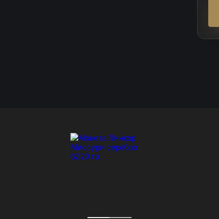
ложный
ажение
ов на фоне
,