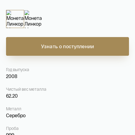
На связи с 9:00 до 18:00 (понедельник – пятница)
8
800 505
04 76
+7
495 786
82 78
coins.shop@tsbnk.ru
Узнать о поступлении
Год выпуска
2008
Чистый вес металла
62.20
Металл
Серебро
Проба
999