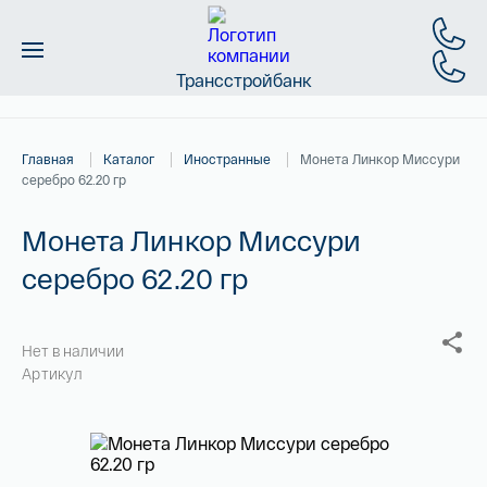
Трансстройбанк
Монеты
Главная
Каталог
Иностранные
Монета Линкор Миссури
Слитки
серебро 62.20 гр
Золото
Монета Линкор Миссури
серебро 62.20 гр
Новинки
Скидки
Нет в наличии
Артикул
Магазин
Контакты