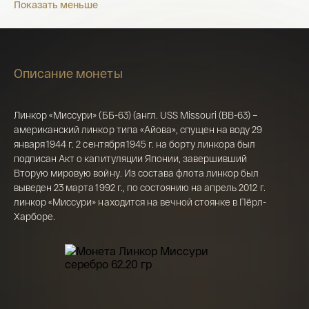
Показать меньше
Описание монеты
Имя*
Линкор «Миссури» (ББ-63) (англ. USS Missouri (BB-63) –
американский линкор типа «Айова», спущен на воду 29
Российская инвестиционная монета
января 1944 г. 2 сентября 1945 г. на борту линкора был
Георгий Победоносец золото 100 рублей
подписан Акт о капитуляции Японии, завершивший
15,5 гр 2021
Вторую мировую войну. Из состава флота линкор был
Телефон*
выведен 23 марта 1992 г., по состоянию на апрель 2012 г.
142 000 ₽
линкор «Миссури» находится на вечной стоянке в Пёрл-
Харборе.
Я ознакомлен(а) с 
Правилами оформления 
онлайн заявки
 и даю свое 
Согласие на 
обработку персональных данных