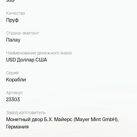
Качество
Пруф
Страна-эмитент
Палау
Наименование денежного знака
USD Доллар США
Серия
Корабли
Артикул
23303
Завод изготовитель
Монетный двор Б.Х. Майерс (Mayer Mint GmbH),
Германия