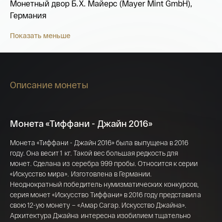
Монетный двор Б.Х. Майерс (Mayer Mint GmbH),
Германия
Показать меньше
Описание монеты
Монета «Тиффани - Джайн 2016»
Монета «Тиффани - Джайн 2016» была выпущена в 2016
году. Она весит 1 кг. Такой вес большая редкость для
монет. Сделана из серебра 999 пробы. Относится к серии
Имя*
«Искусство мира». Изготовлена в Германии.
Неоднократный победитель нумизматических конкурсов,
Российская инвестиционная монета
серия монет «Искусство Тиффани» в 2016 году представила
Георгий Победоносец золото 100 рублей
свою 12-ую монету – «Амар Сагар. Искусство Джайна».
15,5 гр 2021
Архитектура Джайна интересна изобилием тщательно