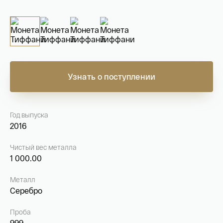
На связи с 9:00 до 18:00 (понедельник – пятница)
8
800 505
04 76
+7
495 786
82 78
coins.shop@tsbnk.ru
Узнать о поступлении
Год выпуска
2016
Чистый вес металла
1 000.00
Металл
Серебро
Проба
999