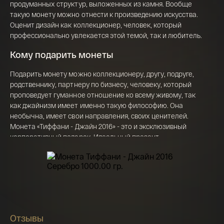
Телефон*
продуманных структур, выложенных из камня. Вообще
142 000 ₽
такую монету можно отнести к произведению искусства.
Оценит дизайн как коллекционер, человек, который
профессионально увлекается этой темой, так и любитель.
Я ознакомлен(а) с 
Правилами оформления 
Кому подарить монеты
онлайн заявки
 и даю свое 
Согласие на 
обработку персональных данных
Подарить монету можно коллекционеру, другу, подруге,
родственнику, партнеру по бизнесу, человеку, который
проповедует гуманное отношение ко всему живому, так
как джайнизм имеет именно такую философию. Она
необычна, имеет свои направления, своих ценителей.
Монета «Тиффани - Джайн 2016» - это и эксклюзивный
корпоративный подарок. Идеальный презент
руководителю высокого ранга. Такой подарок точно не
останется без внимания, кому бы вы его не преподнесли.
Наверняка монета займет достойное место в доме или
офисе человека, которому вы подарок собираетесь
вручить. Продается монета в презентабельном футляре.
Повод для подарка и праздника
Отзывы