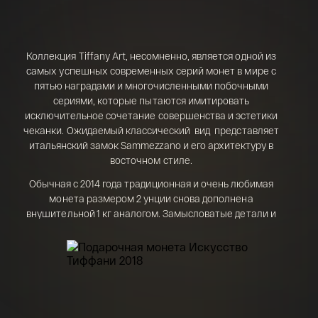
Телефон*
142 000 ₽
Коллекция Tiffany Art, несомненно, является одной из
самых успешных современных серий монет в мире с
пятью наградами и многочисленными побочными
Я ознакомлен(а) с 
Правилами оформления 
онлайн заявки
 и даю свое 
Согласие на 
сериями, которые пытаются имитировать
обработку персональных данных
исключительное сочетание совершенства и эстетики
чеканки. Ожидаемый классический вид представляет
итальянский замок Sammezzano и его архитектуру в
восточном стиле.
Обычная с 2014 года традиционная и очень любимая
монета размером 2 унции снова дополнена
внушительной 1 кг аналогом. Замысловатые детали и
мастерская проработка рельефа требуют максимальной
осторожности и опыта в подготовке к производству
монет, которая может длиться более одной недели только
для одной стороны монеты.