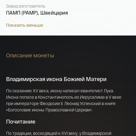
Завод изготовитель
ПАМП (PAMP), Швейцария
Показать меньше
Описание монеты
Владимирская икона Божией Матери
По сказанию XV века, икону написал евангелист Лука.
Икона попала в Константинополь из Иерусалима в V веке
при императоре Феодосии II. Леонид Успенский в книге
Имя*
«Богословие иконы Православной Церкви».
Российская инвестиционная монета
Почитание
Георгий Победоносец золото 100 рублей
15,5 гр 2021
По традиции, восходящей к XVI веку, у Владимирской