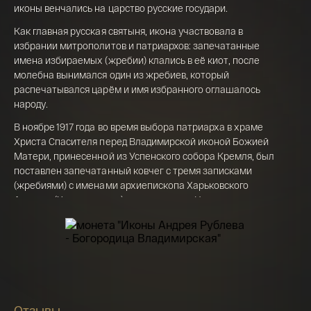
Телефон*
иконы венчались на царство русские государи.
142 000 ₽
Как главная русская святыня, икона участвовала в
избрании митрополитов и патриархов: запечатанные
имена избираемых (жребии) клались в её киот, после
молебна вынимался один из жребиев, который
Я ознакомлен(а) с 
Правилами оформления 
онлайн заявки
 и даю свое 
Согласие на 
распечатывался царём и имя избранного оглашалось
обработку персональных данных
народу.
В ноябре 1917 года во время выбора патриарха в храме
Христа Спасителя перед Владимирской иконой Божией
Матери, принесенной из Успенского собора Кремля, был
поставлен запечатанный ковчег с тремя записками
(жребиями) с именами архиепископа Харьковского
Антония (Храповицкого), архиепископа Новгородского
Арсения (Стадницкого) и митрополита Московского
Тихона (Белавина). После литургии старец Зосимовой
Смоленской пустыни иеросхимонах Алексий вынул
жребий с именем митрополита Тихона, который стал
Московским патриархом.
Чудеса
Отзывы