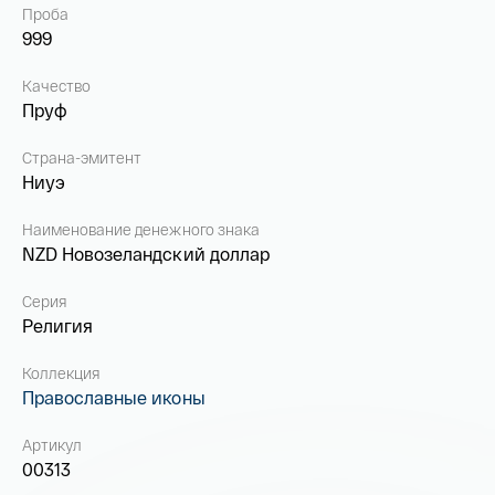
Проба
999
Качество
Пруф
Страна-эмитент
Ниуэ
Наименование денежного знака
NZD Новозеландский доллар
Серия
Религия
Коллекция
Православные иконы
Артикул
00313