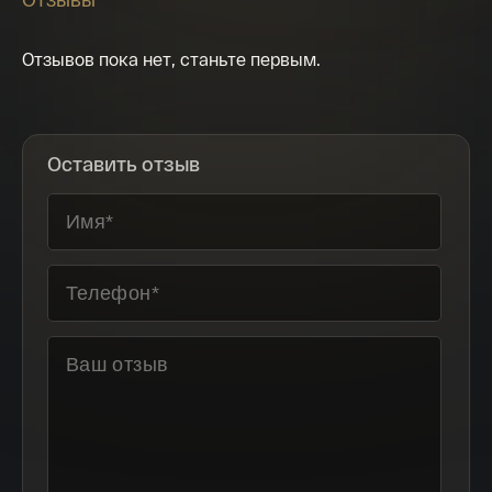
В память о чудесах, связанных с Владимирской иконой,
Русская православная церковь отмечает праздники в её
Отзывов пока нет, станьте первым.
честь:
21 мая (3 июня) — избавление Москвы от крымского хана
Махмет-Гирея в 1521 году;
23 июня (6 июля) — избавление Москвы от ордынского
Оставить отзыв
хана Ахмата в 1480 году;
26 августа (8 сентября) — сретение (встреча) иконы в
Москве и избавление от Тамерлана в 1395 году.
С Владимирской иконой также связывают избавление
Москвы от ордынского эмира Едигея в 1408 году.
Появление иконы на Руси
На Русь икона попала из Византии в начале XII века
(около 1130 года) как подарок святому киевскому князю
Мстиславу Владимирскому. Доставлена икона была
греком митрополитом Михаилом, прибывшим в Киев из
Константинополя в 1130 году. Сначала икона находилась в
женском Богородичном монастыре Вышгорода, недалеко
от Киева. Сын Юрия Долгорукого Андрей Боголюбский в