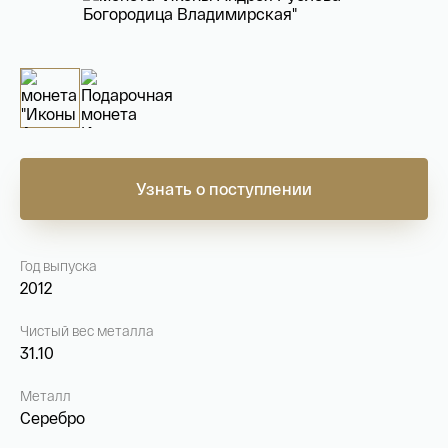
На связи с 9:00 до 18:00 (понедельник – пятница)
8
800 505
04 76
+7
495 786
82 78
coins.shop@tsbnk.ru
Узнать о поступлении
Год выпуска
2012
Чистый вес металла
31.10
Металл
Серебро