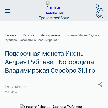
Трансстройбанк
Монеты
Главная
Каталог
Иностранные
монета "Иконы Андрея
Слитки
Рублева - Богородица Владимирская"
Золото
Подарочная монета Иконы
Андрея Рублева - Богородица
Новинки
Владимирская Серебро 31,1 гр
Скидки
Магазин
Нет в наличии
Артикул
Контакты