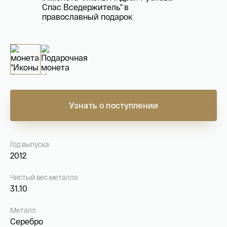
На связи с 9:00 до 18:00 (понедельник – пятница)
8
800 505
04 76
+7
495 786
82 78
coins.shop@tsbnk.ru
Узнать о поступлении
Год выпуска
2012
Чистый вес металла
31.10
Металл
Серебро