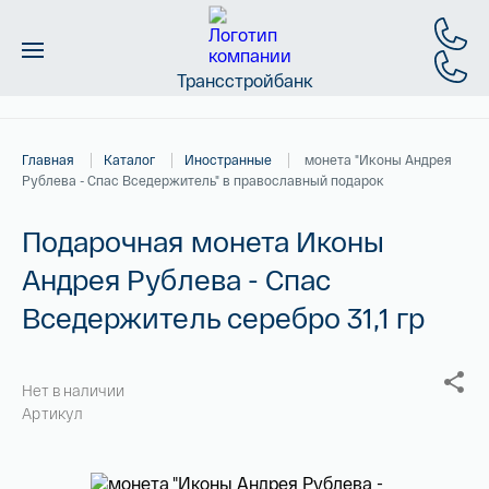
Трансстройбанк
Монеты
Главная
Каталог
Иностранные
монета "Иконы Андрея
Слитки
Рублева - Спас Вседержитель" в православный подарок
Золото
Подарочная монета Иконы
Андрея Рублева - Спас
Новинки
Вседержитель серебро 31,1 гр
Скидки
Магазин
Нет в наличии
Артикул
Контакты