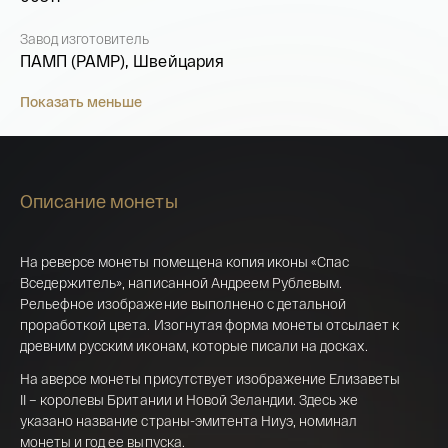
Завод изготовитель
ПАМП (PAMP), Швейцария
Показать меньше
Описание монеты
На реверсе монеты помещена копия иконы «Спас
Вседержитель», написанной Андреем Рублевым.
Рельефное изображение выполнено с детальной
проработкой цвета. Изогнутая форма монеты отсылает к
древним русским иконам, которые писали на досках.
Имя*
На аверсе монеты присутствует изображение Елизаветы
II – королевы Британии и Новой Зеландии. Здесь же
Российская инвестиционная монета
указано название страны-эмитента Ниуэ, номинал
Георгий Победоносец золото 100 рублей
монеты и год ее выпуска.