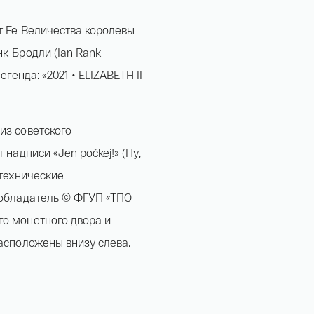
т Ее Величества королевы
к-Бродли (Ian Rank-
егенда: «2021 • ELIZABETH II
из советского
 надписи «Jen počkej!» (Ну,
ы технические
ообладатель © ФГУП «ТПО
Имя*
го монетного двора и
расположены внизу слева.
Российская инвестиционная монета Георгий
Победоносец золото 100 рублей 15,5 гр 2021
Телефон*
142 000 ₽