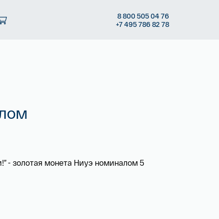
8
800 505
04 76
+7
495 786
82 78
алом