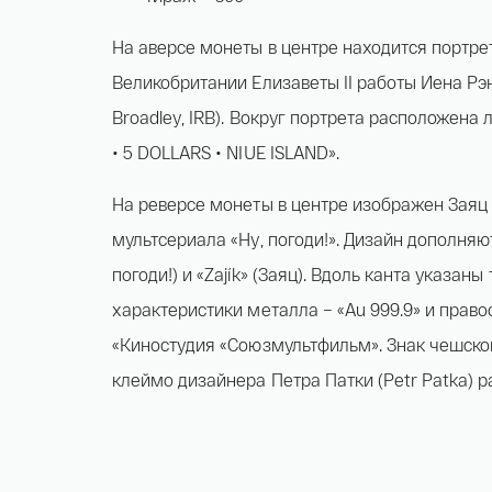
На аверсе монеты в центре находится портре
Великобритании Елизаветы II работы Иена Рэн
Broadley, IRB). Вокруг портрета расположена л
• 5 DOLLARS • NIUE ISLAND».
На реверсе монеты в центре изображен Заяц 
мультсериала «Ну, погоди!». Дизайн дополняют
погоди!) и «Zajík» (Заяц). Вдоль канта указан
характеристики металла – «Au 999.9» и прав
«Киностудия «Союзмультфильм». Знак чешско
клеймо дизайнера Петра Патки (Petr Patka) 