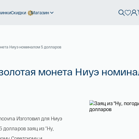
винки
Скидки
Магазин
 монета Ниуэ номиналом 5 долларов
 - золотая монета Ниуэ номин
ncovna Изготовил для Ниуэ
 долларов заяц из “Ну,
вому Советскому и