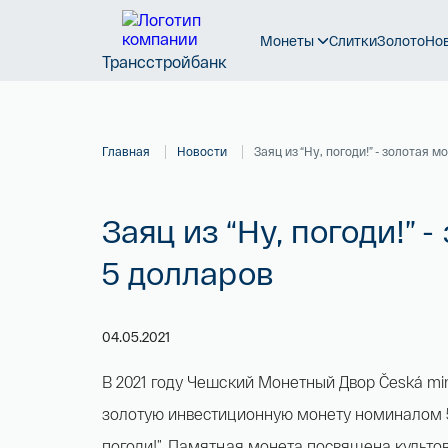
Монеты
Слитки
Золото
Но
Трансстройбанк
Главная
Новости
Заяц из “Ну, погоди!” - золотая
Заяц из “Ну, погоди!”
5 долларов
04.05.2021
В 2021 году Чешский Монетный Двор Česká mi
золотую инвестиционную монету номиналом 5
погоди!”. Памятная монета посвящена культо