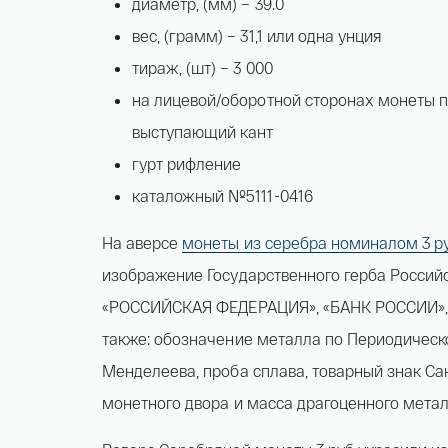
диаметр, (мм) – 39.0
вес, (грамм) – 31,1 или одна унция
тираж, (шт) – 3 000
на лицевой/оборотной сторонах монеты п
выступающий кант
гурт рифление
каталожный №5111-0416
На аверсе
монеты из серебра номиналом 3 р
изображение Государственного герба Россий
«РОССИЙСКАЯ ФЕДЕРАЦИЯ», «БАНК РОССИИ», «3
также: обозначение металла по Периодическо
Менделеева, проба сплава, товарный знак Са
монетного двора и масса драгоценного метал