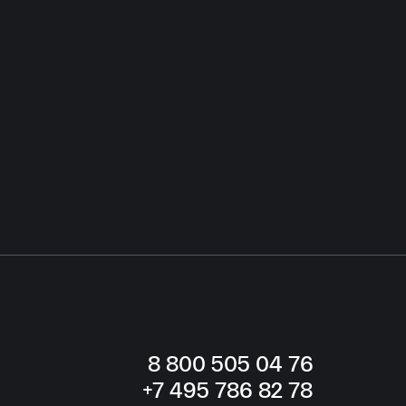
11.08.2025
Банк Рос
Подробнее
8
800 505
04 76
+7
495 786
82 78