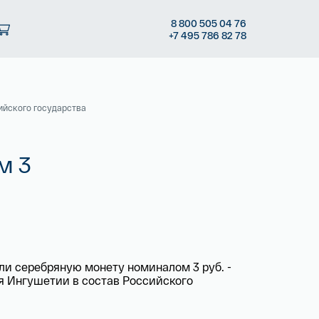
8
800 505
04 76
+7
495 786
82 78
ийского государства
м 3