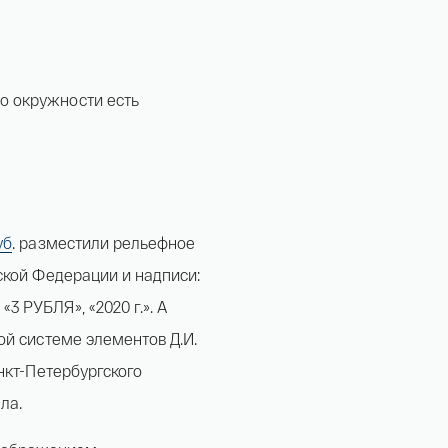
о окружности есть
уб
. разместили рельефное
ской Федерации и надписи:
 РУБЛЯ», «2020 г.». А
й системе элементов Д.И.
нкт-Петербургского
ла.