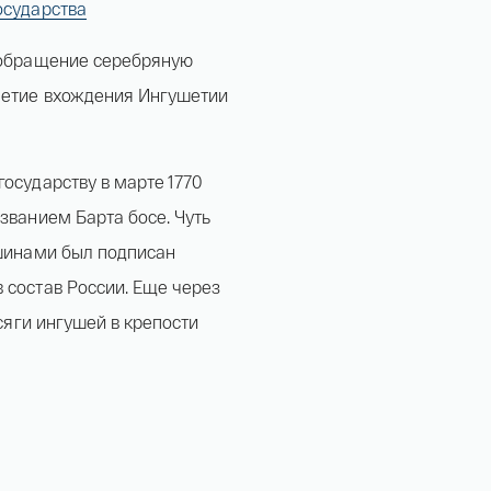
осударства
в обращение серебряную
летие вхождения Ингушетии
осударству в марте 1770
званием Барта босе. Чуть
йшинами был подписан
 состав России. Еще через
исяги ингушей в крепости