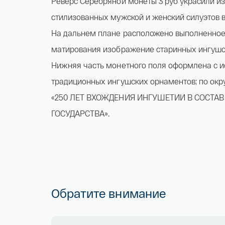
Реверс Серебряной монеты 3 руб украсили 
стилизованных мужской и женский силуэтов 
На дальнем плане расположено выполненное 
матирования изображение старинных ингушск
Нижняя часть монетного поля оформлена с 
традиционных ингушских орнаментов; по окр
«250 ЛЕТ ВХОЖДЕНИЯ ИНГУШЕТИИ В СОСТА
ГОСУДАРСТВА».
Обратите внимание