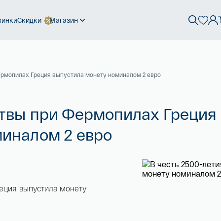
винки
Скидки
Магазин
Фермопилах Греция выпустила монету номиналом 2 евро
итвы при Фермопилах Греция
миналом 2 евро
реция выпустила монету