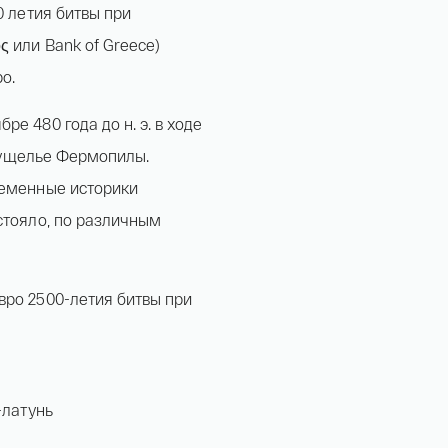
0 летия битвы при
 или Bank of Greece)
о.
е 480 года до н. э. в ходе
в ущелье Фермопилы.
ременные историки
стояло, по различным
вро 2500-летия битвы при
i-латунь