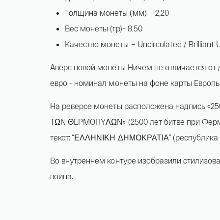
Толщина монеты (мм) – 2,20
Вес монеты (гр)- 8,50
Качество монеты – Uncirculated / Brilliant U
Аверс новой монеты Ничем не отличается от
евро - номинал монеты на фоне карты Европы
На реверсе монеты расположена надпись «2
TΩN ΘЕРМОПYΛΩN» (2500 лет битве при Ферм
текст: “ΕΛΛΗΝΙΚΗ ΔΗΜΟΚΡΑΤΙΑ” (республика 
Во внутреннем контуре изобразили стилизов
воина.