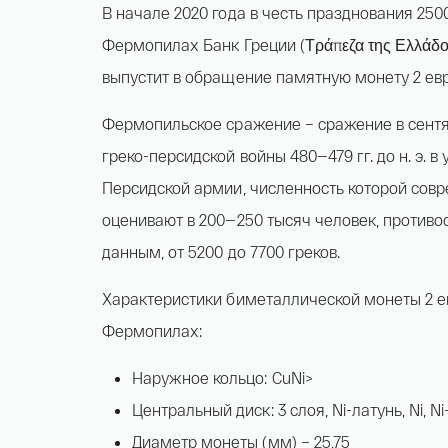
В начале 2020 года в честь празднования 250
Фермопилах Банк Греции (Τράπεζα της Ελλάδος
выпустит в обращение памятную монету 2 евр
Фермопильское сражение – сражение в сентябр
греко-персидской войны 480—479 гг. до н. э. 
Персидской армии, численность которой сов
оценивают в 200—250 тысяч человек, противо
данным, от 5200 до 7700 греков.
Характеристики биметаллической монеты 2 е
Фермопилах:
Наружное кольцо: CuNi>
Центральный диск: 3 слоя, Ni-латунь, Ni, N
Диаметр монеты (мм) – 25,75