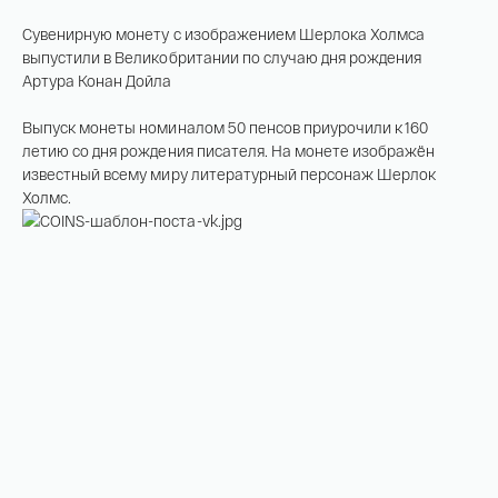
На связи с 9:00 до 18:00 (понедельник – пятница)
Сувенирную монету с изображением Шерлока Холмса
8
800 505
04 76
выпустили в Великобритании по случаю дня рождения
+7
495 786
82 78
Артура Конан Дойла
coins.shop@tsbnk.ru
Выпуск монеты номиналом 50 пенсов приурочили к 160
летию со дня рождения писателя. На монете изображён
известный всему миру литературный персонаж Шерлок
Холмс.