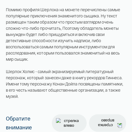
Помимо профиля Шерлока на монете перечислены самые
популярные приключения знаменитого сыщика. Ну текст
размещен таким образом что простым взглядом очень
сложно что-либо прочитать, Поэтому обладатель монеты
Имя*
вынужден будет либо прищуриться и включив свои
Российская инвестиционная монета
детективные способности изучить надписи, либо
Георгий Победоносец золото 100 рублей
воспользоваться самым популярным инструментом для
15,5 гр 2021
расследования, которым пользовался знаменитый на весь
мир сыщик.
Телефон*
142 000 ₽
Шерлок Холмс - самый экранизируемый литературный
персонаж, который занесен даже в книгу рекордов Гиннеса.
Имени тому персонажу Конан Дойла посвящены памятники,
в его честь называют общественные организации, а также
Я ознакомлен(а) с 
Правилами оформления 
онлайн заявки
 и даю свое 
Согласие на 
музей.
обработку персональных данных
Обратите
внимание