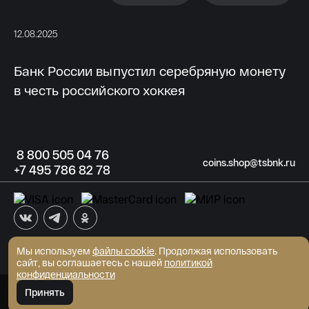
12.08.2025
11.
Банк России выпустил серебряную монету
Б
в честь российского хоккея
к
8
800 505
04 76
coins.shop@tsbnk.ru
+7
495 786
82 78
Мы используем
файлы cookie
АКБ "Трансстройбанк" (АО)
. Продолжая использовать
Генеральная лицензия ЦБ РФ №2807 от 02.06.2015
сайт, вы соглашаетесь с нашей
политикой
© Интернет-магазин монет 2026
конфиденциальности
Развитие сайта - MediaMint
Принять