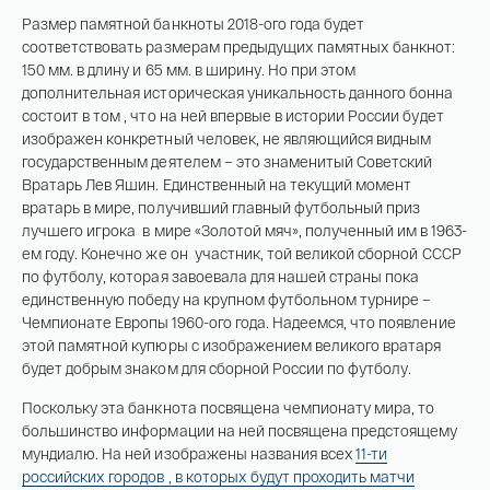
Размер памятной банкноты 2018-ого года будет
Имя*
соответствовать размерам предыдущих памятных банкнот:
Российская инвестиционная монета
150 мм. в длину и 65 мм. в ширину. Но при этом
дополнительная историческая уникальность данного бонна
Георгий Победоносец золото 100 рублей
состоит в том , что на ней впервые в истории России будет
15,5 гр 2021
изображен конкретный человек, не являющийся видным
Телефон*
государственным деятелем – это знаменитый Советский
142 000 ₽
Вратарь Лев Яшин. Единственный на текущий момент
вратарь в мире, получивший главный футбольный приз
лучшего игрока в мире «Золотой мяч», полученный им в 1963-
ем году. Конечно же он участник, той великой сборной СССР
Я ознакомлен(а) с 
Правилами оформления 
онлайн заявки
 и даю свое 
Согласие на 
по футболу, которая завоевала для нашей страны пока
обработку персональных данных
единственную победу на крупном футбольном турнире –
Чемпионате Европы 1960-ого года. Надеемся, что появление
этой памятной купюры с изображением великого вратаря
будет добрым знаком для сборной России по футболу.
Поскольку эта банкнота посвящена чемпионату мира, то
большинство информации на ней посвящена предстоящему
мундиалю. На ней изображены названия всех
11-ти
российских городов , в которых будут проходить матчи