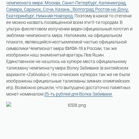
чемпионата мира: Москва, Санкт-Петербург, Калининград,
Самара, Саранск, Сочи, Казань , Волгоград, Ростов-на-Дону,
Екатеринбург, Нижний Новгород.
Поэтому в какой то степени
ее можно назвать посвященной всем эти 11-ти городам. В
ультра-фиолетовом излучении виден официальный логотип и
эмблема чемпионата мира. Напомним, на официальном
плакате, являющийся неотъемлемой частью официальной
символики Чемпионат мира ФИФА-18 в России, так же
изображен наш знаменитый вратарь Лев Яшин.
Единственное не нашлось на купюре места официальному
талисману чемпионату мира Волку Забиваке (в английском
варианте «Zabivaka»). На сочинских купюрах так же не были
изображены официальные талисманы зимних олимпийских
игр. Возможно решили, что выпущено достаточно памятных
монет номиналом
25-ть рублей для Волка Забиваки.