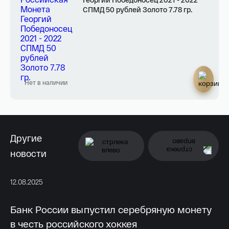
СПМД 50 рублей Золото 7.78 гр.
Нет в наличии
Другие
новости
12.08.2025
11.
Банк России выпустил серебряную монету
Б
в честь российского хоккея
к