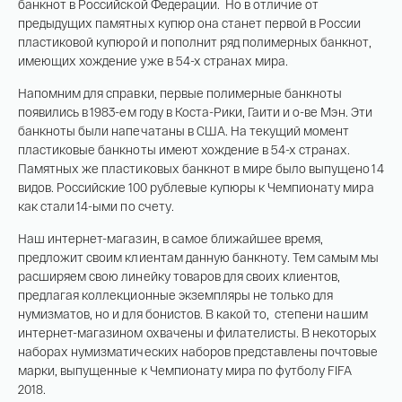
банкнот в Российской Федерации. Но в отличие от
предыдущих памятных купюр она станет первой в России
пластиковой купюрой и пополнит ряд полимерных банкнот,
имеющих хождение уже в 54-х странах мира.
Напомним для справки, первые полимерные банкноты
появились в 1983-ем году в Коста-Рики, Гаити и о-ве Мэн. Эти
банкноты были напечатаны в США. На текущий момент
пластиковые банкноты имеют хождение в 54-х странах.
Памятных же пластиковых банкнот в мире было выпущено 14
видов. Российские 100 рублевые купюры к Чемпионату мира
как стали 14-ыми по счету.
Наш интернет-магазин, в самое ближайшее время,
предложит своим клиентам данную банкноту. Тем самым мы
расширяем свою линейку товаров для своих клиентов,
предлагая коллекционные экземпляры не только для
нумизматов, но и для бонистов. В какой то, степени нашим
интернет-магазином охвачены и филателисты. В некоторых
наборах нумизматических наборов представлены почтовые
марки, выпущенные к Чемпионату мира по футболу FIFA
2018.