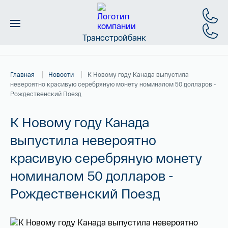
Трансстройбанк
Монеты
Главная
Новости
К Новому году Канада выпустила
Слитки
невероятно красивую серебряную монету номиналом 50 долларов -
Рождественский Поезд
Золото
К Новому году Канада
Новинки
выпустила невероятно
красивую серебряную монету
Скидки
номиналом 50 долларов -
Магазин
Рождественский Поезд
Контакты