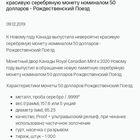
На связи с 9:00 до 18:00 (понедельник – пятница)
8
800 505
04 76
+7
495 786
82 78
09.12.2019
coins.shop@tsbnk.ru
К Новому году Канада выпустила невероятно красивую
серебряную монету номиналом 50 долларов -
Рождественский Поезд
Монетный двор Канады Royal Canadian Mint к 2020 Новому
году выпустил в обращение новую памятную серебряную
монету номиналом 50 долларов Рождественский Поезд.
Характеристики монеты 50 долларов Рождественский Поезд:
металл, проба серебро / .9999°
вес (грамм), 157.6 или 5 унций
диаметр (мм), 65.25
качество, Proof + ультравысокий рельеф, при чеканке
использовано частичное золочение
гурт, насечка с разрывом
тираж, штук – 1 000