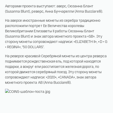
Авторами проекта выступают: аверс, Сюзанна Блант
(Susanna Blunt), реверс, Анна Буччарелли (Anna Bucciarelli).
На аверсе иностранные монеты из серебра традиционно
расположили портрет Ее Величества королевы
Великобритании Елизаветы II работы Сюзанны Блант
(Susanna Blunt) и знак автора монетного проекта «SB». Эту
сторону монеты сопровождают надписи: «ELIZABETH II», «D • G
• REGINA», “50 DOLLARS”.
На реверсе красивой Серебряной монеты из центра реверса
поднимается рождественская ель, под которой находятся
подарки, а вокруг ели расстилается железная дорога, по
которой движется серебряный поезд. Эту сторону монеты
сопровождают надписи: «2020», «CANADA», знак автора
монетного проекта AB (Anna Bucciarelli).