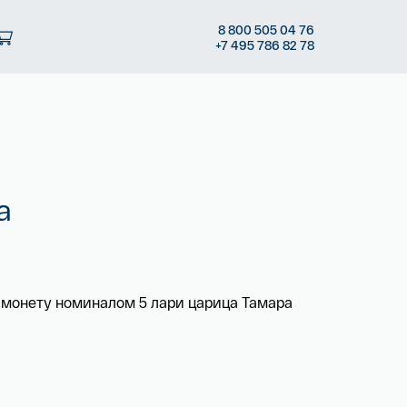
8
800 505
04 76
+7
495 786
82 78
а