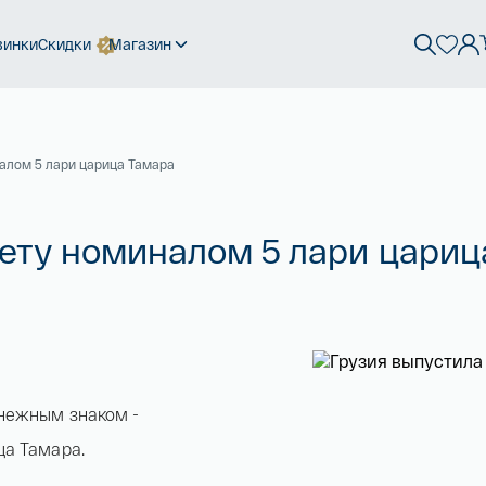
винки
Скидки
Магазин
алом 5 лари царица Тамара
ету номиналом 5 лари цариц
енежным знаком -
ца Тамара.