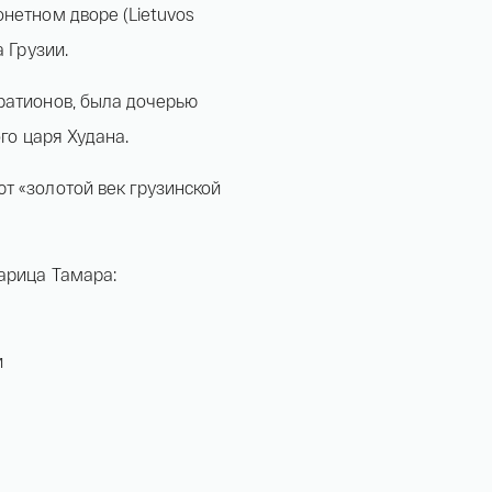
нетном дворе (Lietuvos
 Грузии.
ратионов, была дочерью
ого царя Худана.
т «золотой век грузинской
арица Тамара:
и