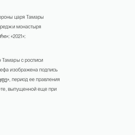
короны царя Тамары
Гареджи монастыря
ი»; «2021»;
 Тамары с росписи
ьефа изображена подпись
ეფე», период ее правления
Имя*
нете, выпущенной еще при
Российская инвестиционная монета Георгий
Победоносец золото 100 рублей 15,5 гр 2021
Телефон*
142 000 ₽