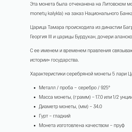
Эта монета была отчеканена на Литовском мо
monetų kalykla) на заказ Национального Банка
Царица Тамара происходила из династии Баг
Георгия III и царицы Бурдухан, дочери аланск
С ее именем и временем правления связываю
истории» государства.
Характеристики серебряной монеты 5 лари Ц
Металл / проба – серебро / 925°
Масса монеты, (грамм) – 17.0 или 1/2 унци
Диаметр монеты, (мм) – 34.0
Гурт – гладкий
Монета изготовлена качеством – пруф