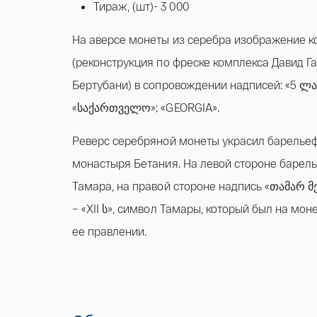
Тираж, (шт)- 3 000
На аверсе монеты из серебра изображение 
(реконструкция по фреске комплекса Давид 
Бертубани) в сопровождении надписей: «5 ლარ
«საქართველო»; «GEORGIA».
Реверс серебряной монеты украсил барельеф
монастыря Бетания. На левой стороне барел
Тамара, на правой стороне надпись «თამარ მ
– «XII ს», символ Тамары, который был на мо
ее правлении.