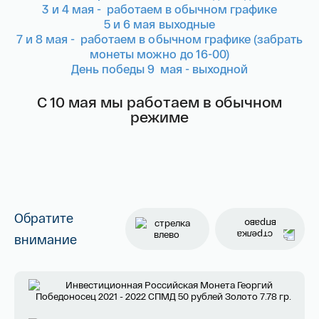
3 и 4 мая - работаем в обычном графике
5 и 6 мая выходные
Я ознакомлен(а) с 
Правилами оформления 
онлайн заявки
 и даю свое 
Согласие на 
7 и 8 мая - работаем в обычном графике (забрать
обработку персональных данных
монеты можно до 16-00)
День победы 9 мая - выходной
С 10 мая мы работаем в обычном
режиме
Обратите
внимание