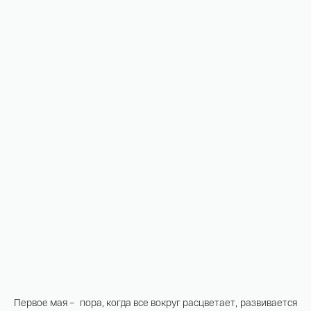
На связи с 9:00 до 18:00 (понедельник – пятница)
8
800 505
04 76
+7
495 786
82 78
coins.shop@tsbnk.ru
Первое мая – пора, когда все вокруг расцветает, развивается