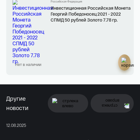
Российская Федерация
Инвестиционная Российская Монета
Георгий Победоносец 2021 - 2022
СПМД 50 рублей Золото 7.78 гр.
Нет в наличии
Другие
новости
12.08.2025
11.