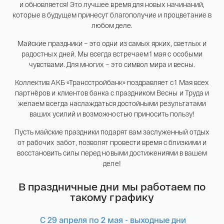
и обновляется! Это лучшее время для новых начинаний,
которые в будущем принесут благополучие и процветание в
любом деле.
Майские праздники – это одни из самых ярких, светлых и
радостных дней. Мы всегда встречаем 1 мая с особыми
чувствами. Для многих – это символ мира и весны.
Коллектив АКБ «Трансстройбанк» поздравляет с 1 Мая всех
партнёров и клиентов банка с праздником Весны и Труда и
желаем всегда наслаждаться достойными результатами
ваших усилий и возможностью приносить пользу!
Пусть майские праздники подарят вам заслуженный отдых
Имя*
от рабочих забот, позволят провести время с близкими и
восстановить силы перед новыми достижениями в вашем
Российская инвестиционная монета
деле!
Георгий Победоносец золото 100 рублей
15,5 гр 2021
В праздничные дни мы работаем по
Телефон*
такому графику
142 000 ₽
С 29 апреля по 2 мая - выходные дни