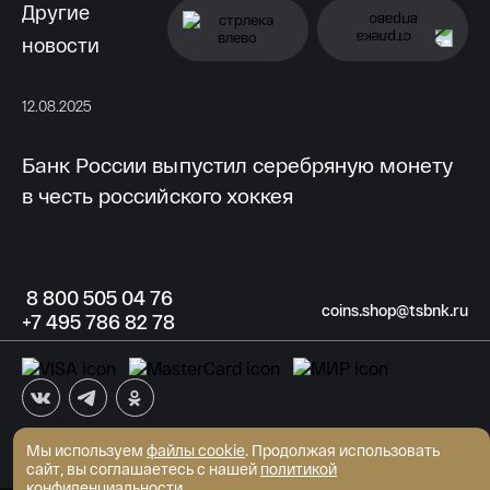
Другие
новости
12.08.2025
11.
Банк России выпустил серебряную монету
Б
в честь российского хоккея
к
8
800 505
04 76
coins.shop@tsbnk.ru
+7
495 786
82 78
Мы используем
файлы cookie
АКБ "Трансстройбанк" (АО)
. Продолжая использовать
Генеральная лицензия ЦБ РФ №2807 от 02.06.2015
сайт, вы соглашаетесь с нашей
политикой
© Интернет-магазин монет 2026
конфиденциальности