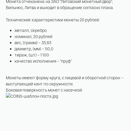
На связи с 9:00 до 18:00 (понедельник – пятница)
Монета отчеканена на ЗАО “Литовский монетный двор”,
Вильнюс, Литва и выходит в обращение согласно плана.
8
800 505
04 76
+7
495 786
82 78
Технические характеристики монеты 20 рублей:
coins.shop@tsbnk.ru
металл, серебро
номинал, 20 рублей
вес, (грамм) – 33,63
диаметр, (мм) – 50,0
тираж, (шт) – 1 100
качество исполнения – “пруф”
Монеты имеют форму круга, с лицевой и оборотной сторон –
выступающий кант по окружности.
Боковая поверхность монет с насечкой.