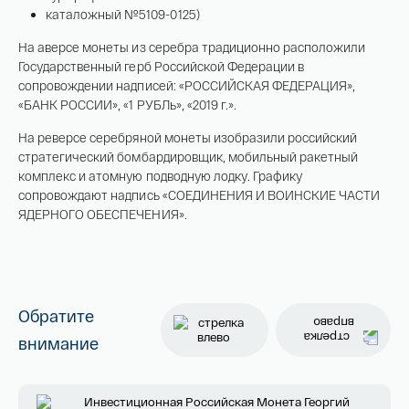
каталожный №5109-0125)
На аверсе монеты из серебра традиционно расположили
Государственный герб Российской Федерации в
Имя*
сопровождении надписей: «РОССИЙСКАЯ ФЕДЕРАЦИЯ»,
Российская инвестиционная монета
«БАНК РОССИИ», «1 РУБЛь», «2019 г.».
Георгий Победоносец золото 100 рублей
15,5 гр 2021
На реверсе серебряной монеты изобразили российский
стратегический бомбардировщик, мобильный ракетный
Телефон*
комплекс и атомную подводную лодку. Графику
142 000 ₽
сопровождают надпись «СОЕДИНЕНИЯ И ВОИНСКИЕ ЧАСТИ
ЯДЕРНОГО ОБЕСПЕЧЕНИЯ».
Я ознакомлен(а) с 
Правилами оформления 
онлайн заявки
 и даю свое 
Согласие на 
обработку персональных данных
Обратите
внимание