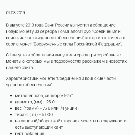
На связи с 9:00 до 18:00 (понедельник – пятница)
8
800 505
04 76
01.08.2019
+7
495 786
82 78
В августе 2019 года Банк России выпустил в обращение
coins.shop@tsbnk.ru
новую монету из серебра номиналом 1 руб. “Соединения и
воинские части ядерного обеспечения”, которая включена в
серию монет “Вооружённые силы Российской Федерации”.
С 1 августа в обращении выпустили сразу три серебряные
монеты о которых мы в подробностях расскажем в новостях
нашего сайта.
Характеристики монеты “Соединения и воинские части
ядерного обеспечения”:
металл/проба, серебро/.925°
диаметр, (мм) – 25.0
вес, (грамм) – 7.78 или 1/4 унции
тираж, (шт) – 5 000
на лицевой/оборотной сторонах монеты по окружности
есть выступающий кант
гурт рифление