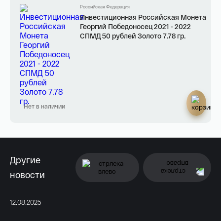
Российская Федерация
Инвестиционная Российская Монета
Георгий Победоносец 2021 - 2022
СПМД 50 рублей Золото 7.78 гр.
Нет в наличии
Другие
новости
12.08.2025
11.