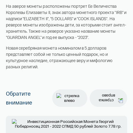
На аверсе монеты расположены портрет Ее Величества
Королевы Елизаветы II, знак автора монетного проекта "IRB" и
Имя*
надписи "ELIZABETH II", "5 DOLLARS" и "COOK ISLANDS". На
реверсе монеты изображены дети, за которыми стоит ангел-
Российская инвестиционная монета
хранитель. Также на реверсе указано название монеты
Георгий Победоносец золото 100 рублей
"GUARDIAN ANGEL" и год ее выпуска - "2023".
15,5 гр 2021
Новая серебряная монета номиналом в 5 долларов
Телефон*
представляет собой не только ценный подарок, но и
142 000 ₽
культурное наследие, отражающее веру и мифологию
разных религий.
Я ознакомлен(а) с 
Правилами оформления 
онлайн заявки
 и даю свое 
Согласие на 
обработку персональных данных
Обратите
внимание