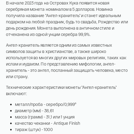
На связи с 9:00 до 18:00 (понедельник – пятница)
В начале 2023 года на Островах Кука появится новая
серебряная монета номиналом в 5 долларов. Новинка
8
800 505
04 76
получила название "Ангел-хранитель" и станет идеальным
+7
495 786
82 78
подарком на любой праздник, будь то свадьба, Рождество или
coins.shop@tsbnk.ru
день рождения. Монета выполнена в античном стиле и
отчеканена из одной унции серебра 99,9%.
Ангел-хранитель является одним из самых известных
символов защиты в христианстве, а также широко
используется во многих других мировых религиях, таких как
ислам и иудаизм. По представлению мифологии, ангел-
хранитель - это ангел, посланный защищать человека, место
или страну.
Технические характеристики монеты "Ангел-хранитель"
включают:
металл/проба - серебро/0,999°
диаметр (мм) - 38,61
масса (грамм) - 31,1 или 1 унция
качество чеканки - Antique Finish
тираж (штук) - 1000