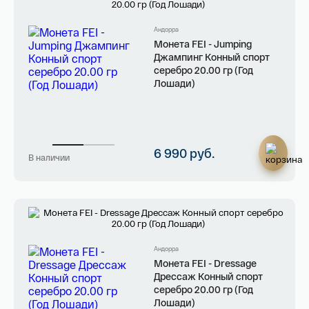
На связи с 9:00 до 18:00 (понедельник – пятница)
8
800 505
04 76
Андорра
+7
495 786
82 78
Монета FEI - Jumping
Джампинг Конный спорт
coins.shop@tsbnk.ru
серебро 20.00 гр (Год
Лошади)
6 990 руб.
В наличии
Имя*
Российская инвестиционная монета
Георгий Победоносец золото 100 рублей
15,5 гр 2021
Андорра
Телефон*
Монета FEI - Dressage
142 000 ₽
Дрессаж Конный спорт
серебро 20.00 гр (Год
Лошади)