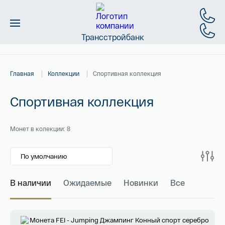
Трансстройбанк
Монеты
Главная
Коллекции
Спортивная коллекция
Слитки
Спортивная коллекция
Золото
Новинки
Монет в колекции: 8
Скидки
Магазин
В наличии
Ожидаемые
Новинки
Все
Контакты