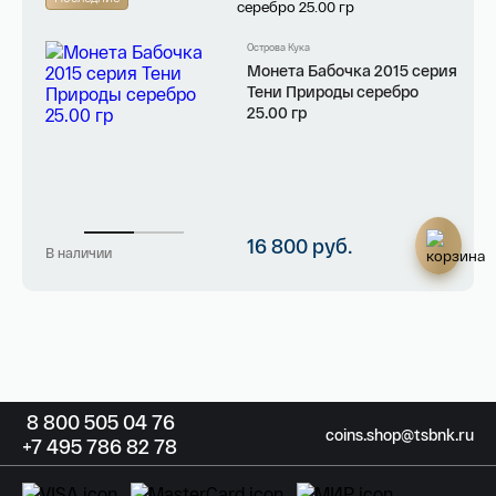
На связи с 9:00 до 18:00 (понедельник – пятница)
Георгий Победоносец золото 100 рублей
15,5 гр 2021
8
800 505
04 76
Острова Кука
+7
495 786
82 78
Телефон*
Монета Бабочка 2015 серия
142 000 ₽
Тени Природы серебро
coins.shop@tsbnk.ru
25.00 гр
Я ознакомлен(а) с 
Правилами оформления 
онлайн заявки
 и даю свое 
Согласие на 
обработку персональных данных
16 800 руб.
В наличии
8
800 505
04 76
coins.shop@tsbnk.ru
+7
495 786
82 78