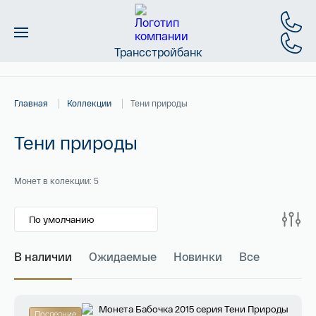
Трансстройбанк
Монеты
Главная
Коллекции
Тени природы
Слитки
Тени природы
Золото
Новинки
Монет в колекции: 5
Скидки
Магазин
В наличии
Ожидаемые
Новинки
Все
Имя*
Контакты
Российская инвестиционная монета
Последние