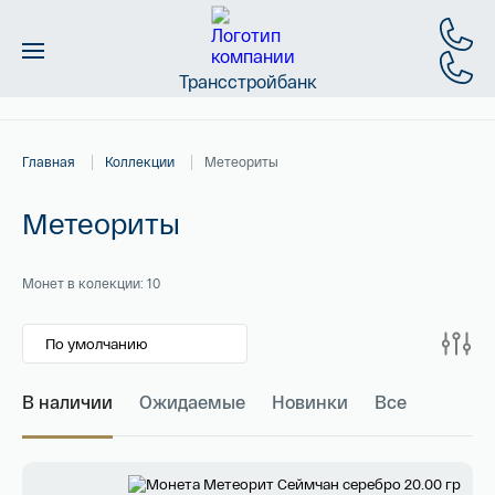
Трансстройбанк
Монеты
Главная
Коллекции
Метеориты
Слитки
Метеориты
Золото
Новинки
Монет в колекции: 10
Скидки
Магазин
В наличии
Ожидаемые
Новинки
Все
Имя*
Контакты
Российская инвестиционная монета