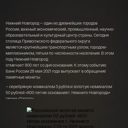
Георгий Победоносец золото 100 рублей
15,5 гр 2021
Телефон*
Нижний Новгород — один из древнейших городов
142 000 ₽
России, важный экономический, промышленный, научно-
образовательный и культурный центр страны. Сегодня
столица Приволжского федерального округа
является крупнейшим транспортным узлом, городом-
Я ознакомлен(а) с 
Правилами оформления 
онлайн заявки
 и даю свое 
Согласие на 
миллионником, пятым по численности населения. В этом
обработку персональных данных
году Нижний Новгород
отмечает 800 лет со дня основания. К этому событию
Банк России 28 мая 2021 года выпускает в обращение
памятные монеты:
— серебряную номиналом 3 рубля и золотую номиналом
50 рублей
«800-летие
основания г. Нижнего Новгорода»
серии «Города»;
— из недрагоценного металла номиналом 10 рублей «г.
Нижний Новгород, Нижегородская область» серии
«Древние города России».