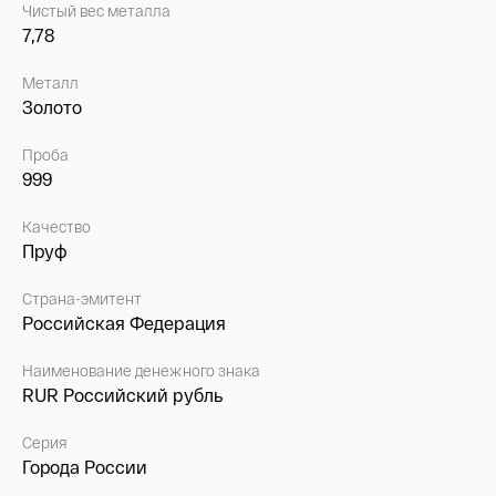
Чистый вес металла
7,78
Металл
Золото
Проба
999
Качество
Пруф
Страна-эмитент
Российская Федерация
Наименование денежного знака
RUR Российский рубль
Серия
Города России