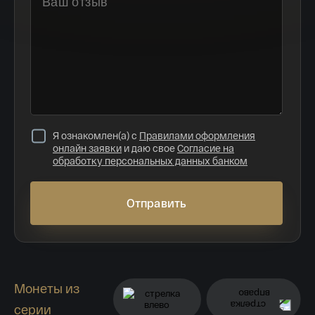
На оборотной стороне:
— серебряной монеты (каталожный
№
5111-0443)
расположено рельефное изображение
северо-восточной стены Нижегородского кремля
и Чкаловской лестницы, ведущей к Волге; имеются
надписи, вверху по окружности: «НИЖНИЙ НОВГОРОД»,
внизу: «800 ЛЕТ».
Я ознакомлен(а) с
Правилами оформления
онлайн заявки
и даю свое
Согласие на
обработку персональных данных банком
Боковая поверхность монеты рифленая.
Монета изготовлена качеством «пруф».
Отправить
Тираж монеты — 3,0 тыс. штук;
— золотой монеты (каталожный
№
5216-0125)
расположено рельефное изображение
Дмитриевской башни Нижегородского кремля; имеются
надписи, вверху по окружности: «НИЖНИЙ НОВГОРОД»,
Монеты из
внизу: «800 ЛЕТ».
серии