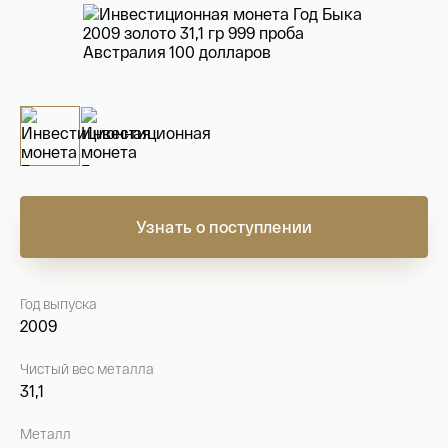
На связи с 9:00 до 18:00 (понедельник – пятница)
8
800 505
04 76
+7
495 786
82 78
coins.shop@tsbnk.ru
Узнать о поступлении
Год выпуска
2009
Чистый вес металла
31,1
Металл