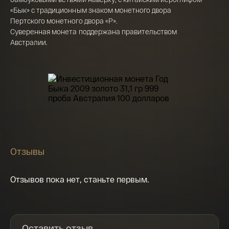
«Бык» с традиционным знаком монетного двора
Я ознакомлен(а) с 
Правилами оформления 
Пертского монетного двора «P».
онлайн заявки
 и даю свое 
Согласие на 
Суверенная монета поддержана правительством
обработку персональных данных
Австралии.
Отзывы
Отзывов пока нет, станьте первым.
Оставить отзыв