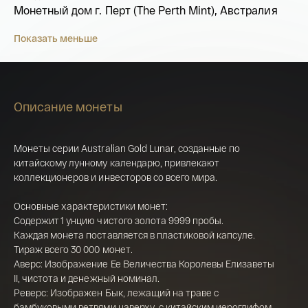
Монетный дом г. Перт (The Perth Mint), Австралия
Показать меньше
Описание монеты
Монеты серии Australian Gold Lunar, созданные по
китайскому лунному календарю, привлекают
коллекционеров и инвесторов со всего мира.
Имя*
Основные характеристики монет:
Российская инвестиционная монета
Содержит 1 унцию чистого золота 9999 пробы.
Георгий Победоносец золото 100 рублей
Каждая монета поставляется в пластиковой капсуле.
15,5 гр 2021
Тираж всего 30 000 монет.
Телефон*
Аверс: Изображение Ее Величества Королевы Елизаветы
142 000 ₽
II, чистота и денежный номинал.
Реверс: Изображен Бык, лежащий на траве с
бамбуковыми ветвями наверху, с китайским иероглифом