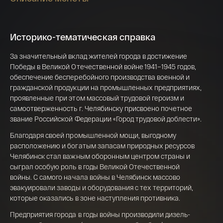
Историко-тематическая справка
За значительный вклад жителей города в достижение
Победы в Великой Отечественной войне 1941–1945 годов,
обеспечение бесперебойного производства военной и
гражданской продукции на промышленных предприятиях,
проявленные при этом массовый трудовой героизм и
самоотверженность г. Челябинску присвоено почетное
звание Российской Федерации «Город трудовой доблести».
Благодаря своей промышленной мощи, выгодному
Имя*
расположению и богатым запасам природных ресурсов
Челябинск стал важным оборонным центром страны и
Российская инвестиционная монета
сыграл особую роль в годы Великой Отечественной
Георгий Победоносец золото 100 рублей
войны. С самого начала войны в Челябинск массово
15,5 гр 2021
эвакуировали заводы и оборудования с тех территорий,
Телефон*
которые оказались в зоне наступления противника.
142 000 ₽
Предприятия города в годы войны производили дизель-