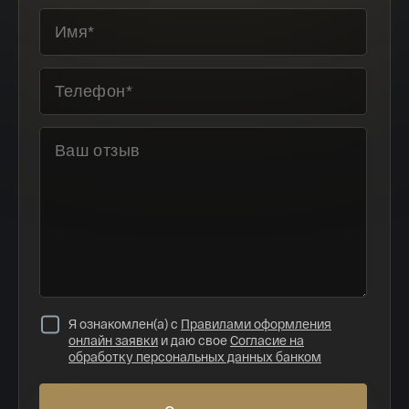
массовое производство танков Т-34. Коллективу завода 33
раза вручали переходящее Красное знамя
Государственного комитета обороны, а сам завод был
награжден орденом Кутузова первой степени.
Я ознакомлен(а) с
Правилами оформления
онлайн заявки
и даю свое
Согласие на
обработку персональных данных банком