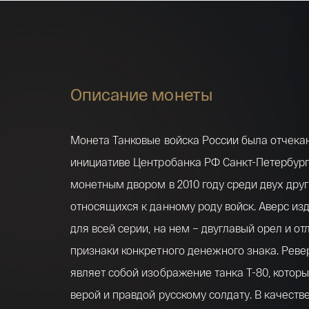
Описание монеты
Монета Танковые войска России была отчека
инициативе Центробанка РФ Санкт-Петербур
монетным двором в 2010 году среди двух друг
относящихся к данному роду войск. Аверс из
для всей серии, на нем – двуглавый орел и о
признаки конкретного денежного знака. Рев
являет собой изображение танка Т-80, котор
верой и правдой русскому солдату. В качест