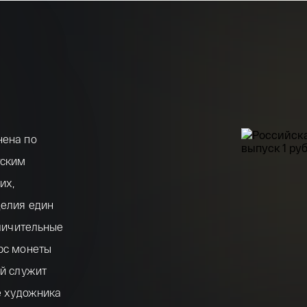
нена по
гским
их,
делия един
тличительные
ерс монеты
ый служит
ве художника