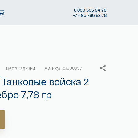
8
800 505
04 76
+7
495 786
82 78
Артикул 51090097
Нет в наличии
 Танковые войска 2
бро 7,78 гр