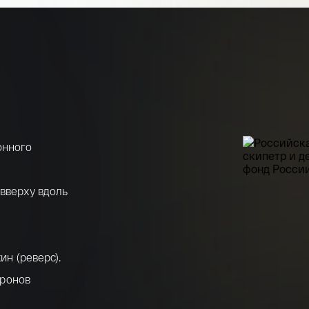
онного
 вверху вдоль
ин (реверс).
дронов