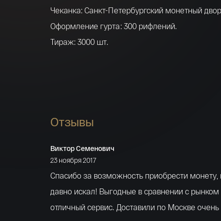
Чеканка: Санкт-Петербургский монетный двор
Оформление гурта: 300 рифлений.
Тираж: 3000 шт.
Описание аверса
Вдоль верхней части канта полукругом нанес
«Российская Федерация». Чуть ниже размещ
рельефное изображение государственного ге
Отзывы
три строчки с указанием эмитента изделий, 
стоимости (3 рубля) и года чеканки (2016). Сл
Виктор Семенович
23 ноября 2017
использовано химическое наименование дра
Спасибо за возможность приобрести монету,
металла, который был выбран в качестве мат
давно искал! Выгодные в сравнении с рынком
монеты, а также его проба (925). Справа раз
отличный сервис. Доставили по Москве очень
монограмма монетного двора
Санкт-Петербу