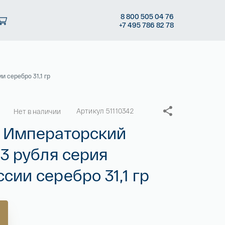
8
800 505
04 76
+7
495 786
82 78
 серебро 31,1 гр
Артикул 51110342
Нет в наличии
а Императорский
3 рубля серия
ии серебро 31,1 гр