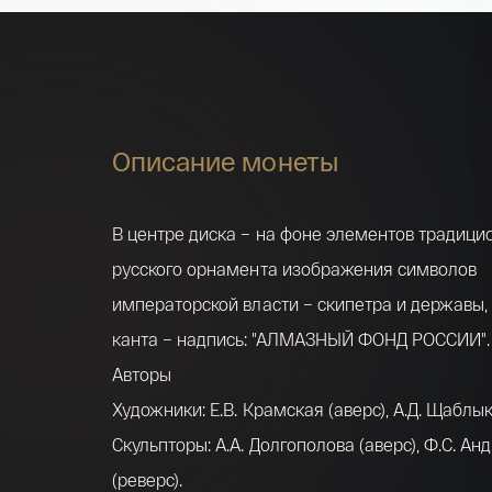
Описание монеты
В центре диска – на фоне элементов традици
русского орнамента изображения символов
императорской власти – скипетра и державы,
канта – надпись: "АЛМАЗНЫЙ ФОНД РОССИИ".
Авторы
Художники: Е.В. Крамская (аверс), А.Д. Щаблык
Скульпторы: А.А. Долгополова (аверс), Ф.С. Ан
(реверс).