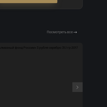
Посмотреть все
Российская Федер
Российская 