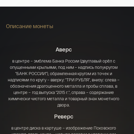
Описание монеты
Аверс
в центре – эмблема Банка России (двуглавый орёл с
опущенными крыльями, под ним – надпись полукругом
"БАНК РОССИИ"), обрамленная кругом из точек и
надписями по кругу – вверху: "ТРИ РУБЛЯ", внизу: слева –
обозначения драгоценного металла и пробы сплава, в
Имя*
центре – год выпуска "2015 г.", справа – содержание
химически чистого металла и товарный знак монетного
Российская инвестиционная монета
двора.
Георгий Победоносец золото 100 рублей
15,5 гр 2021
Реверс
Телефон*
в центре диска в картуше – изображение Псковского
142 000 ₽