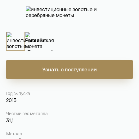
На связи с 9:00 до 18:00 (понедельник – пятница)
8
800 505
04 76
+7
495 786
82 78
coins.shop@tsbnk.ru
Узнать о поступлении
Год выпуска
2015
Чистый вес металла
31,1
Металл