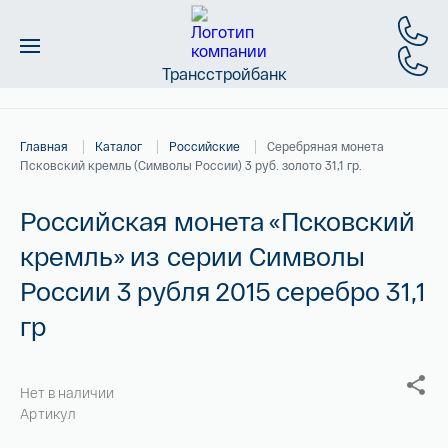
Трансстройбанк
Монеты
Главная
Каталог
Российские
Серебряная монета
Слитки
Псковский кремль (Символы России) 3 руб. золото 31,1 гр.
Золото
Российская монета «Псковский
кремль» из серии Символы
Новинки
России 3 рубля 2015 серебро 31,1
Скидки
гр
Магазин
Нет в наличии
Контакты
Артикул