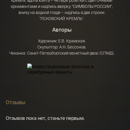
кремля, вдоль канта – четыре розетки с цветочными
орнаментами и надпись вверху: "СИМВОЛЫ РОССИИ",
внизу на водной глади – надпись в две строки:
Я ознакомлен(а) с 
Правилами оформления 
"ПСКОВСКИЙ КРЕМЛЬ".
онлайн заявки
 и даю свое 
Согласие на 
обработку персональных данных
Авторы
Художник: Е.В. Крамская.
Скульптор: А.Н. Бессонов.
Чеканка: Санкт-Петербургский монетный двор (СПМД).
Оформление гурта: 300 рифлений.
Номинал
3 рубля
Качество
пруф
Металл, проба
серебро 925/1000
Масса общая, г
33,94 (±0,31)
Содержание
Отзывы
химически чистого
31,10
металла не менее, г
Диаметр, мм
39,00 (±0,30)
Отзывов пока нет, станьте первым.
Толщина, мм
3,30 (±0,35)
Тираж, шт.
4500