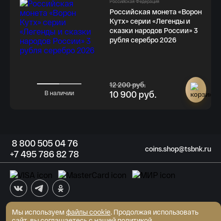
Российская Федерация
Российская монета «Ворон
Кутх» серии «Легенды и
сказки народов России» 3
рубля серебро 2026
12 200 руб.
10 900 руб.
В наличии
8
800 505
04 76
coins.shop@tsbnk.ru
+7
495 786
82 78
Мы используем
файлы cookie
АКБ "Трансстройбанк" (АО)
. Продолжая использовать
Генеральная лицензия ЦБ РФ №2807 от 02.06.2015
сайт, вы соглашаетесь с нашей
политикой