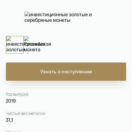
На связи с 9:00 до 18:00 (понедельник – пятница)
8
800 505
04 76
+7
495 786
82 78
coins.shop@tsbnk.ru
Узнать о поступлении
Год выпуска
2019
Чистый вес металла
31,1