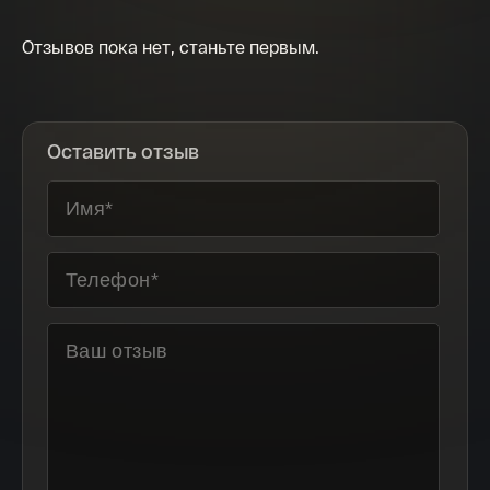
под старинное письмо на бересте название сказки
«ОХОТНИК И ЗМЕЯ»; слева имеется надпись «ЛЕГЕНДЫ
Отзывов пока нет, станьте первым.
И СКАЗКИ НАРОДОВ РОССИИ».
Боковая поверхность монеты рифленая.
Монета изготовлена качеством «пруф».
Оставить отзыв
Тираж монеты — 5,0 тыс. штук;