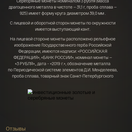
Серебряные монеты номиналом 3 рубля (масса
Телефон*
драгоценного металла в чистоте — 31,1 г, проба сплава —
142 000 ₽
925) имеет форму круга диаметром 39,0 мм .
С лицевой и оборотной сторон монеты по окружности
имеется выступающий кант.
Я ознакомлен(а) с 
Правилами оформления 
онлайн заявки
 и даю свое 
Согласие на 
На лицевой стороне монеты расположено рельефное
обработку персональных данных
изображение Государственного герба Российской
Федерации, имеются надписи: «РОССИЙСКАЯ
ФЕДЕРАЦИЯ», «БАНК РОССИИ», номинал монеты —
«3 РУБЛЯ»,, дата − «2019 г.», обозначение металла
по Периодической системе элементов Д.И. Менделеева,
проба сплава, товарный знак Санкт-Петербургского
монетного двора и масса драгоценного металла
в чистоте.
На оборотной стороне:
— монеты номиналом 3 рубля «Охотник и змея»
(каталожный №
5111-0408)
расположено рельефное
изображение охотника со змеей на плече и кошки,
сидящей на березе; внизу расположено стилизованное
Отзывы