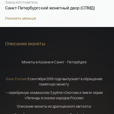
Завод изготовитель
Санкт-Петербургский монетный двор (СПМД)
Показать меньше
Описание монеты
Монеты в Казани и Санкт - Петербурге
Банк России
5 сентября 2019 года выпускает в обращение
памятную монету:
Имя*
— серебряную номиналом 3 рубля «Охотник и змея» серии
«Легенды и сказки народов России»
Российская инвестиционная монета
Георгий Победоносец золото 100 рублей
Описание монеты из драгоценного металла:
15,5 гр 2021