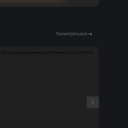
Посмотреть все
Российская Федер
Российская