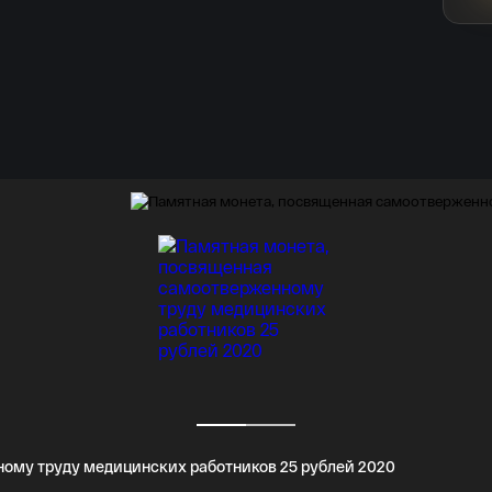
политена;
КОВСКИЙ
ная.
ому труду медицинских работников 25 рублей 2020
уф».