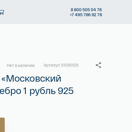
8
800 505
04 76
+7
495 786
82 78
Артикул 51090128
Нет в наличии
 «Московский
ебро 1 рубль 925