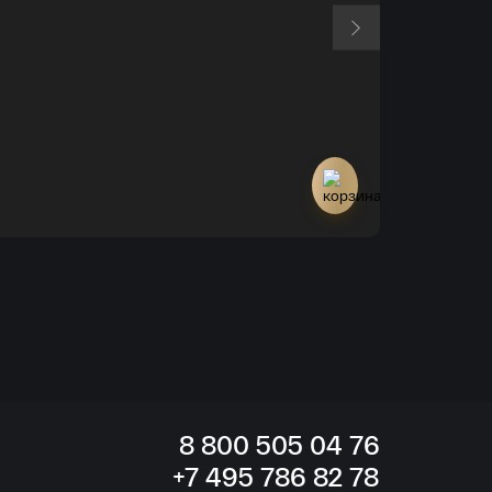
Российская Федер
НАБОР из 3-
Нет в наличи
8
800 505
04 76
+7
495 786
82 78