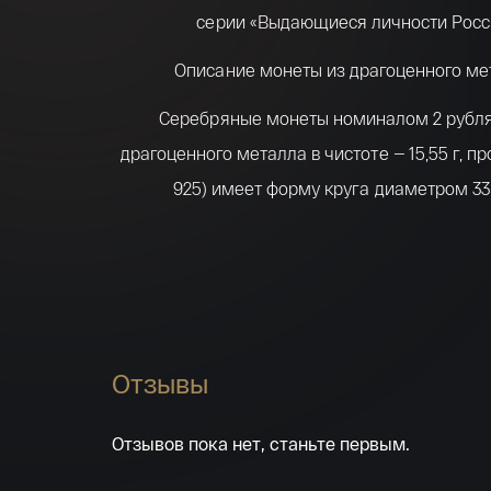
серии «Выдающиеся личности Росс
Описание монеты из драгоценного ме
Серебряные монеты номиналом 2 рубля
драгоценного металла в чистоте — 15,55 г, п
925) имеет форму круга диаметром 33,
С лицевой и оборотной сторон монеты по 
имеется выступающий кант.
На лицевой стороне монеты расположено
изображение Государственного герба Ро
Отзывы
Федерации, имеются надписи: «РОСС
ФЕДЕРАЦИЯ», «БАНК РОССИИ», номинал 
Отзывов пока нет, станьте первым.
«2 РУБЛЯ»,, дата − «2019 г.», обозначени