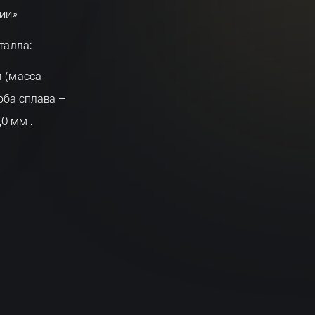
ии»
талла:
 (масса
роба сплава —
0 мм .
окружности
Имя*
 рельефное
Российская инвестиционная монета Георгий
ссийской
Победоносец золото 100 рублей 15,5 гр 2021
Телефон*
ИЙСКАЯ
142 000 ₽
монеты —
е металла
Я ознакомлен(а) с 
Правилами оформления онлайн заявки
 и даю свое 