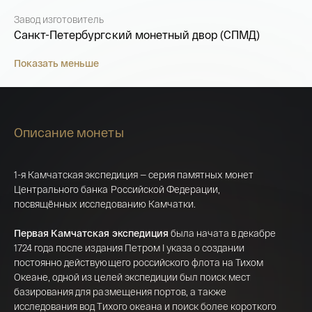
Завод изготовитель
Санкт-Петербургский монетный двор (СПМД)
Показать меньше
Описание монеты
1-я Камчатская экспедиция — серия памятных монет
Центрального банка Российской Федерации,
посвящённых исследованию Камчатки.
Первая Камчатская экспедиция
была начата в декабре
1724 года после издания Петром I указа о создании
постоянно действующего российского флота на Тихом
Имя*
Океане, одной из целей экспедиции был поиск мест
базирования для размещения портов, а также
Российская инвестиционная монета
исследования вод Тихого океана и поиск более короткого
Георгий Победоносец золото 100 рублей