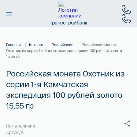
Трансстройбанк
Монеты
Главная
Каталог
Российские
Российская монета
Слитки
Охотник из серии 1-я Камчатская экспедиция 100 рублей золото
15,55 гр
Золото
Российская монета Охотник из
Новинки
серии 1-я Камчатская
экспедиция 100 рублей золото
Скидки
15,55 гр
Магазин
Нет в наличии
Контакты
Артикул