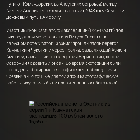
пути (от Командорских до Алеутских островов) между
15,5 гр 2021
Азией и Америкой нежели открытый в 1648 году Семеном
Телефон*
Дежнёвым путь в Америку.
142 000 ₽
Участники 1-ой Камчатской экспедиции (1725-1730 гг.) под
руководством мореплавателя Витуса Беринга на
парусном боте "Святой Гавриил" прошли вдоль берегов
Я ознакомлен(а) с 
Правилами оформления 
Камчатки и Чукотки и через пролив, разделяющий Азию и
онлайн заявки
 и даю свое 
Согласие на 
обработку персональных данных
Америку, названный впоследствии Беринговым, вошли в
Северный Ледовитый океан. Во время экспедиции были
проведены обширные географические наблюдения и
чрезвычайно точные для той эпохи картографические
работы, изучались быт и нравы коренных обитателей.
Монета «Охотник» из золота 900 пробы номиналом 100
рублей тиражом 1 500 штук.