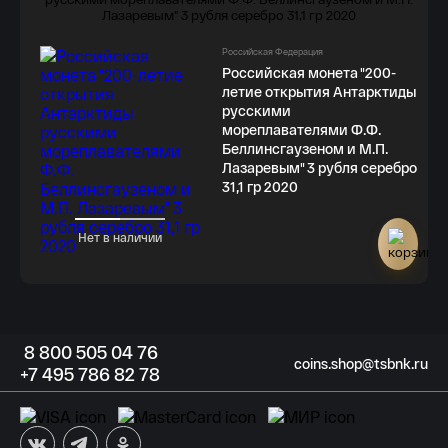
Российская Федерация
Российская монета "200-
летие открытия Антарктиды
русскими
мореплавателями Ф.Ф.
Беллинсгаузеном и М.П.
Лазаревым" 3 рубля серебро
31,1 гр 2020
Нет в наличии
8
800 505
04 76
coins.shop@tsbnk.ru
+7
495 786
82 78