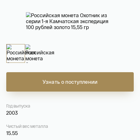
На связи с 9:00 до 18:00 (понедельник – пятница)
8
800 505
04 76
+7
495 786
82 78
coins.shop@tsbnk.ru
Узнать о поступлении
Год выпуска
2003
Чистый вес металла
15.55