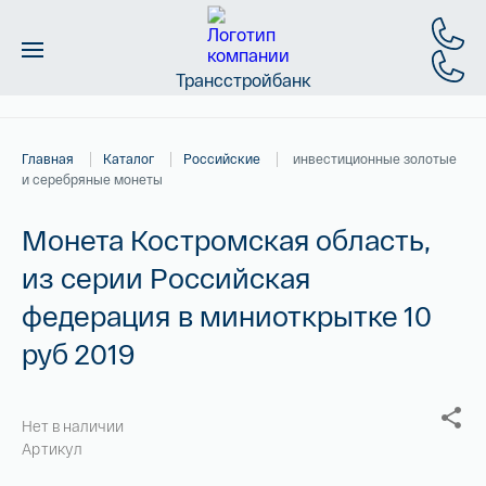
Трансстройбанк
Монеты
Главная
Каталог
Российские
инвестиционные золотые
Слитки
и серебряные монеты
Золото
Монета Костромская область,
из серии Российская
Новинки
федерация в миниоткрытке 10
Скидки
руб 2019
Магазин
Нет в наличии
Контакты
Артикул