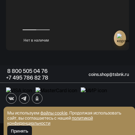
Нет в наличии
8
800 505
04 76
coins.shop@tsbnk.ru
+7
495 786
82 78
Мы используем
файлы cookie
АКБ "Трансстройбанк" (АО)
. Продолжая использовать
Генеральная лицензия ЦБ РФ №2807 от 02.06.2015
сайт, вы соглашаетесь с нашей
политикой
© Интернет-магазин монет 2026
конфиденциальности
Развитие сайта - MediaMint
Принять