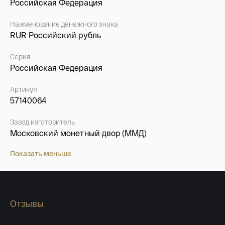
Российская Федерация
Наименование денежного знака
RUR Российский рубль
Серия
Российская Федерация
Артикул
57140064
Завод изготовитель
Московский монетный двор (ММД)
Показать меньше
Имя*
Российская инвестиционная монета
Георгий Победоносец золото 100 рублей
Отзывы
15,5 гр 2021
Телефон*