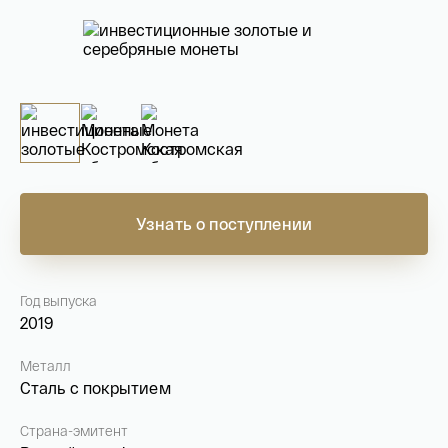
На связи с 9:00 до 18:00 (понедельник – пятница)
8
800 505
04 76
+7
495 786
82 78
coins.shop@tsbnk.ru
Узнать о поступлении
Год выпуска
2019
Металл
Сталь с покрытием
Страна-эмитент