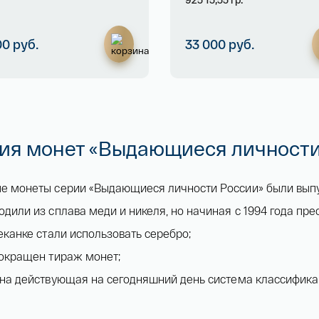
Имя*
00 руб.
33 000 руб.
Российская инвестиционная монета Георгий
Победоносец золото 100 рублей 15,5 гр 2021
Телефон*
142 000 ₽
ия монет «Выдающиеся личности
Я ознакомлен(а) с 
Правилами оформления онлайн заявки
 и даю свое 
Согласие на обработку персональных данных
е монеты серии «Выдающиеся личности России» были выпу
одили из сплава меди и никеля, но начиная с 1994 года пре
чеканке стали использовать серебро;
сокращен тираж монет;
ена действующая на сегодняшний день система классифика