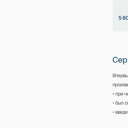
5 6
Сер
Впервы
произв
• при 
• был 
• введ