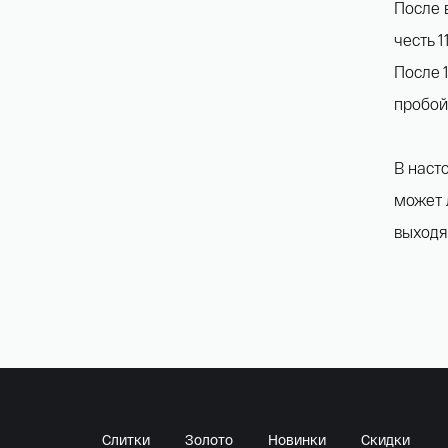
После 
честь 1
После 
пробой
В наст
может 
выходя
Слитки
Золото
Новинки
Скидки