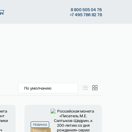
8
800 505
04 76
+7
495 786
82 78
Новинка
Меньше