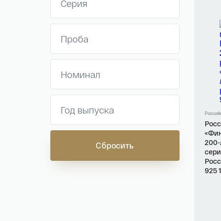
Россий
Росс
«Фин
200-
сери
Росс
925 1