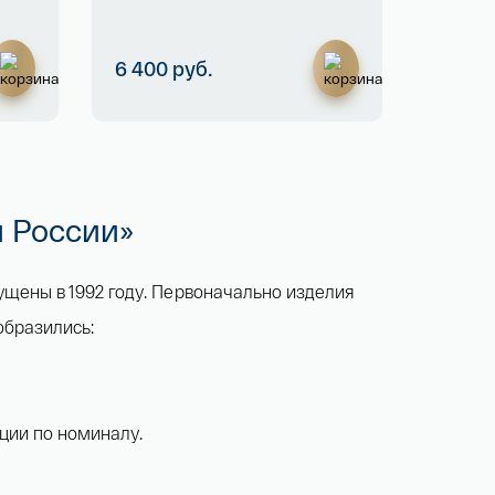
6 400 руб.
 России»
щены в 1992 году. Первоначально изделия
образились:
ции по номиналу.