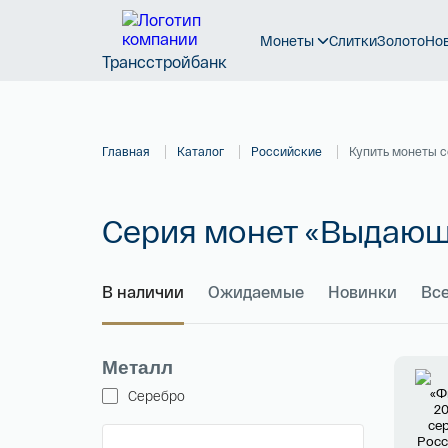
Монеты
Слитки
Золото
Но
Трансстройбанк
Главная
Каталог
Российские
Купить монеты 
Серия монет «Выдающ
В наличии
Ожидаемые
Новинки
Вс
Металл
Серебро