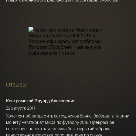
Телефон*
142 000 ₽
Я ознакомлен(а) с 
Правилами оформления 
онлайн заявки
 и даю свое 
Согласие на 
обработку персональных данных
Отзывы
Костромской Эдуард Алексеевич
22 августа 2017
Хочется поблагодарить сотрудников банка. Забирал в Казани
монету Чемпионат мира по футболу 2018. Прекрасное
состояние, целостная капсула без вскрытий и брака,
качественная упаковка, хорошая цена по рынку.