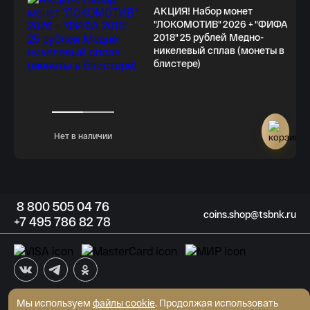
АКЦИЯ! Набор монет
"ЛОКОМОТИВ" 2026 + "ФИФА
2018" 25 рублей Медно-
никелевый сплав (монеты в
блистере)
Нет в наличии
8
800 505
04 76
coins.shop@tsbnk.ru
+7
495 786
82 78
Мы используем
файлы cookie
АКБ "Трансстройбанк" (АО)
. Продолжая использовать
Генеральная лицензия ЦБ РФ №2807 от 02.06.2015