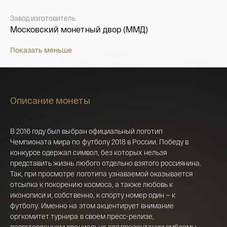
Завод изготовитель
Московский монетный двор (ММД)
Показать меньше
Описание монеты
В 2016 году был выбран официальный логотип
Чемпионата мира по футболу 2018 в России. Победу в
конкурсе одержал символ, без которых нельзя
представить жизнь любого отдельно взятого россиянина.
Так, при просмотре логотипа узнаваемой оказывается
Имя*
отсылка к покорению космоса, а также любовь к
иконописи и, собственно, к спорту номер один — к
Российская инвестиционная монета
футболу. Именно на этом акцентирует внимание
Георгий Победоносец золото 100 рублей
оргкомитет турнира в своем пресс-релизе,
15,5 гр 2021
подготовленном специально для презентации эмблемы