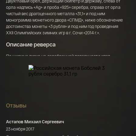
Двухглавый орел, держащий скипетр и державу, слева от
Георгий Победоносец золото 100 рублей
орла надпись «Ag» и проба «925» серебра, справа от орла
15,5 гр 2021
чистый вес драгоценного металла «31,1» и под ним
Телефон*
монограмма монетного двора «СПМД», ниже обозначение
142 000 ₽
достоинства монеты «3 рубля» и под ним год проведения
XXII Олимпийских зимних игр в г. Сочи «2014 г.».
Описание реверса
Я ознакомлен(а) с 
Правилами оформления 
онлайн заявки
 и даю свое 
Согласие на 
По ширине диска на серебренной поверхности идет
обработку персональных данных
рельефное изображение команды бобслейстов из двух
человек, с права от них - надпись: "СОЧИ", дата: "2014" и
пять олимпийских колец, справа внизу, у канта справа -
цветное изображение ветви пробкового дуба.
Отзывы
Астапов Михаил Сергеевич
23 ноября 2017