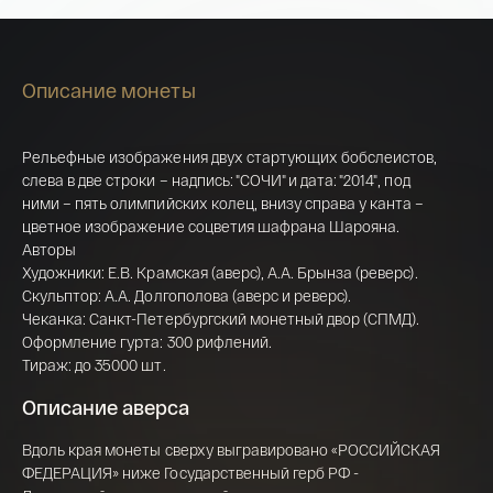
Описание монеты
Рельефные изображения двух стартующих бобслеистов,
слева в две строки – надпись: "СОЧИ" и дата: "2014", под
ними – пять олимпийских колец, внизу справа у канта –
цветное изображение соцветия шафрана Шарояна.
Авторы
Художники: Е.В. Крамская (аверс), А.А. Брынза (реверс).
Скульптор: А.А. Долгополова (аверс и реверс).
Чеканка: Санкт-Петербургский монетный двор (СПМД).
Оформление гурта: 300 рифлений.
Тираж: до 35000 шт.
Описание аверса
Имя*
Вдоль края монеты сверху выгравировано «РОССИЙСКАЯ
ФЕДЕРАЦИЯ» ниже Государственный герб РФ -
Российская инвестиционная монета