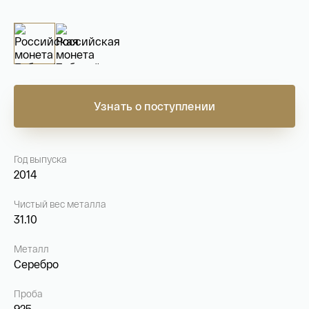
На связи с 9:00 до 18:00 (понедельник – пятница)
8
800 505
04 76
+7
495 786
82 78
coins.shop@tsbnk.ru
Узнать о поступлении
Год выпуска
2014
Чистый вес металла
31.10
Металл
Серебро
Проба
925