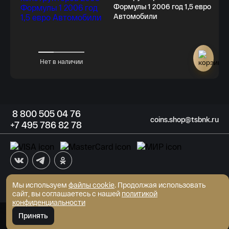
Формулы 1 2006 год 1,5 евро
Автомобили
Нет в наличии
8
800 505
04 76
coins.shop@tsbnk.ru
+7
495 786
82 78
Мы используем
файлы cookie
АКБ "Трансстройбанк" (АО)
. Продолжая использовать
Генеральная лицензия ЦБ РФ №2807 от 02.06.2015
сайт, вы соглашаетесь с нашей
политикой
© Интернет-магазин монет 2026
конфиденциальности
Развитие сайта - MediaMint
Принять