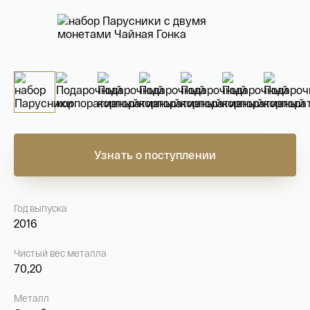
На связи с 9:00 до 18:00 (понедельник – пятница)
8
800 505
04 76
+7
495 786
82 78
coins.shop@tsbnk.ru
Узнать о поступлении
Год выпуска
2016
Чистый вес металла
70,20
Металл