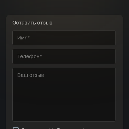
станет подарочный набор из монет. При этом здесь
неважна специфика вашей деятельности. Подарок
нейтральный и в то же время эксклюзивный. Напомним,
монеты изготавливают из ценных металлов, что
Оставить отзыв
обязательно подчеркнет как ваш статус, так и статус того,
кому ценная монета предназначена.
Повод для подарка и праздника
Приятно не только получать подарки, но дарить их. Когда
мы задумываемся над тем, что же купить в качестве
презента, в голову, как правило, приходят стандартные
ответы. Но если вы планируете сделать бизнес-подарок,
то лучше забыть о ручках, блокнотах. А вручить то, что
действительно запомнится надолго. Например, монета –
это замечательное решение на памятную и юбилейную
дату предприятия, профессиональный праздник трудового
коллектива. Вручить ее можно на день рождения, 23
февраля, 8 марта, Новый год. Поводов может быть много.
Главное желание сделать приятный презент, который
непременно оценят по достоинству.