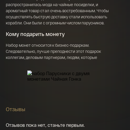
142 000 ₽
распространилась мода на чайные посиделки, и
ароматный товар стал очень востребованным. Чтобы
осуществлять быструю доставку стали использовать
корабли. Они были с огромным числом парусников.
Я ознакомлен(а) с 
Правилами оформления 
онлайн заявки
 и даю свое 
Согласие на 
обработку персональных данных
Кому подарить монету
Набор монет относится к бизнес-подаркам.
Следовательно, лучше преподнести этот подарок
коллегам, деловым партнерам, людям, которые
увлекаются историей, любят все оригинальное. Причем
подарком может стать универсальным: его можно
вручить как мужчине, так и женщине. Подбирать подарки
коллегам по бизнесу нужно тщательно обдумывая их
вкусовые предпочтения. увлечения. Бизнес-подарки
должны выглядеть дорого и иметь ценность. Таким
подарком и может послужить монета из драгоценного
металла. Обязательно подумайте, что именно должен
Отзывы
олицетворять собой ваш подарок. Любой
предприниматель обязательно оценит инвестиционный
презент. Замечательным и самое главное оригинальным
Отзывов пока нет, станьте первым.