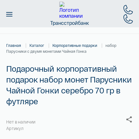
Трансстройбанк
Монеты
Главная
Каталог
Корпоративные подарки
набор
Слитки
Парусники с двумя монетами Чайная Гонка
Золото
Подарочный корпоративный
подарок набор монет Парусники
Новинки
Чайной Гонки серебро 70 гр в
Скидки
футляре
Магазин
Нет в наличии
Контакты
Артикул