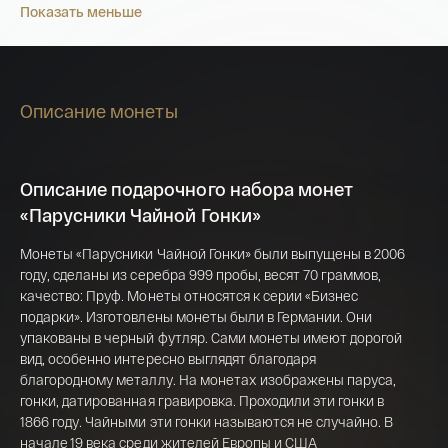
Показать меньше
Описание монеты
Описание подарочного набора монет
«Парусники Чайной Гонки»
Монеты «Парусники Чайной Гонки» были выпущены в 2006
году, сделаны из серебра 999 пробы, весят 70 граммов,
качество: Пруф. Монеты относятся к серии «Бизнес
подарки». Изготовлены монеты были в Германии. Они
Имя*
упакованы в черный футляр. Сами монеты имеют дорогой
Российская инвестиционная монета
вид, особенно интересно выглядят благодаря
Георгий Победоносец золото 100 рублей
благородному металлу. На монетах изображены паруса,
гонки, датированная гравировка. Проходили эти гонки в
15,5 гр 2021
1866 году. Чайными эти гонки называются не случайно. В
Телефон*
начале 19 века среди жителей Европы и США