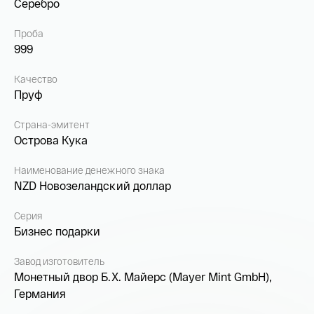
Серебро
Проба
999
Качество
Пруф
Страна-эмитент
Острова Кука
Наименование денежного знака
NZD Новозеландский доллар
Серия
Бизнес подарки
Завод изготовитель
Монетный двор Б.Х. Майерс (Mayer Mint GmbH),
Германия