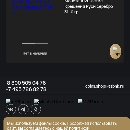
Монета 1020-летие
Крещения Руси серебро
31.10 гр
Нет в наличии
8
800 505
04 76
coins.shop@tsbnk.ru
+7
495 786
82 78
Мы используем
файлы cookie
АКБ "Трансстройбанк" (АО)
. Продолжая использовать
Генеральная лицензия ЦБ РФ №2807 от 02.06.2015
сайт, вы соглашаетесь с нашей
политикой