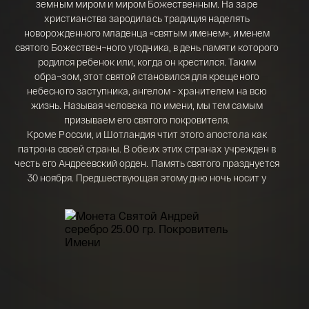
земным миром и миром Божественным. На заре
Телефон*
христианства зародилась традиция наделять
142 000 ₽
новорожденного младенца «святым именем», именем
святого Божествен¬ного угодника, в день памяти которого
родился ребенок или, когда он крестился. Таким
обра¬зом, этот святой становился для крещеного
Я ознакомлен(а) с 
Правилами оформления 
онлайн заявки
 и даю свое 
Согласие на 
небесного заступника, ангелом - хранителем на всю
обработку персональных данных
жизнь. Называя человека по имени, мы тем самым
призываем его святого покровителя.
Кроме России, и Шотландия чтит этого апостола как
патрона своей страны. В обеих этих странах учрежден в
честь его Андреевский орден. Память святого празднуется
30 ноября. Предшествующая этому дню ночь носит у
народа название Андреева вечера или Андреевой ночи, в
которую, по народному поверью, молодым девушкам и
парням является образ суженых.
С древней поры пришла традиция хранить дома именные
иконы, а чуть позже носить образки «Святых
покровителей». По народным поверьям, серебро имеет
свойство отгонять злые силы, поэтому серебряная икона,
как оберег, считается наиболее действенной.
Монета поставляется в фирменном оригинальном