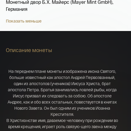
Монетный двор Б.Х. Майерс (Mayer Mint GmbH),
Германия
Показать меньше
Описание монеты
На переднем плане монеты изображена икона Святого,
больше известный как апостол Андрей Первозванный,
один из апостолов (учеников) Иисуса Христа, брат
апостола Петра. Братья занимались ловлей рыбы, когда
Иисус призвал их следовать за собою. Об апостоле
Андрее, как и обо всех остальных, повествуется в книгах
Имя*
Нового Завета. Он был одним из учеников Иоанна
Российская инвестиционная монета
Крестителя.
Георгий Победоносец золото 100 рублей
В Христианстве имя, даваемое человеку при рождении во
15,5 гр 2021
время крещения, играет роль связую-щего звена между