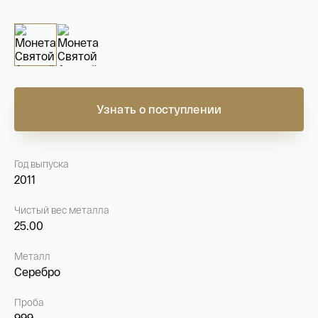
На связи с 9:00 до 18:00 (понедельник – пятница)
8
800 505
04 76
+7
495 786
82 78
coins.shop@tsbnk.ru
Узнать о поступлении
Год выпуска
2011
Чистый вес металла
25.00
Металл
Серебро
Проба
999