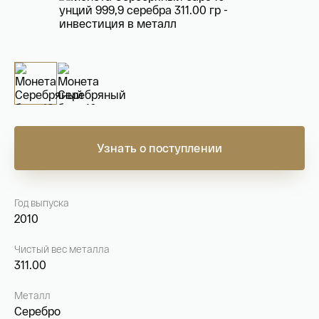
На связи с 9:00 до 18:00 (понедельник – пятница)
8
800 505
04 76
+7
495 786
82 78
coins.shop@tsbnk.ru
Узнать о поступлении
Год выпуска
2010
Чистый вес металла
311.00
Металл
Серебро