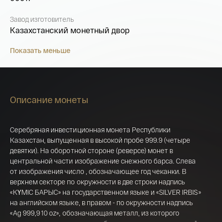
Завод изготовитель
Казахстанский монетный двор
Показать меньше
Описание монеты
Серебряная инвестиционная монета Республики
Казахстан, выпущенная в высокой пробе 999.9 (четыре
девятки). На оборотной стороне (реверсе) монет в
центральной части изображение снежного барса. Слева
от изображения число , обозначающее год чеканки. В
верхнем секторе по окружности в две строки надпись
Имя*
«КҮМІС БАРЫС» на государственном языке и «SILVER IRBIS»
на английском языке, в правом - по окружности надпись
Российская инвестиционная монета
«Ag 999,9 10 oz», обозначающая металл, из которого
Георгий Победоносец золото 100 рублей