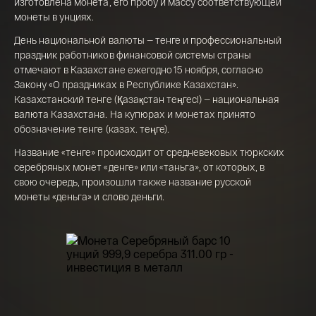
изготовлена монета, его пробу и массу соответствующей
15,5 гр 2021
монеты в унциях.
Телефон*
142 000 ₽
День национальной валюты — тенге и профессиональный
праздник работников финансовой системы страны
отмечают в Казахстане ежегодно 15 ноября, согласно
Закону «О праздниках в Республике Казахстан».
Я ознакомлен(а) с 
Правилами оформления 
Казахстанский тенге (Қазақстан теңгесі) — национальная
онлайн заявки
 и даю свое 
Согласие на 
валюта Казахстана. На купюрах и монетах принято
обработку персональных данных
обозначение тенге (казах. теңге).
Название «тенге» происходит от средневековых тюркских
серебряных монет «денге» или «таньга», от которых, в
свою очередь, произошли также название русской
монеты «деньга» и слово деньги.