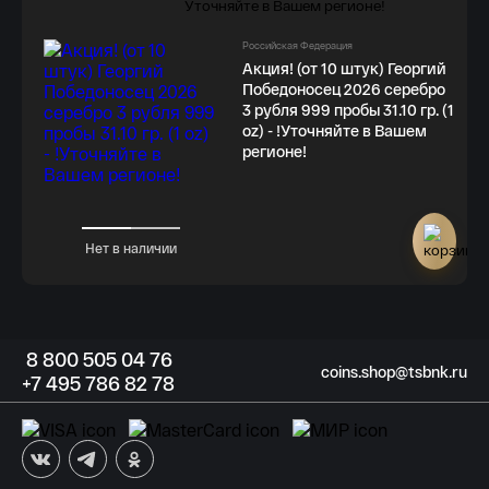
Российская Федерация
Акция! (от 10 штук) Георгий
Победоносец 2026 серебро
3 рубля 999 пробы 31.10 гр. (1
oz) - !Уточняйте в Вашем
регионе!
Нет в наличии
8
800 505
04 76
coins.shop@tsbnk.ru
+7
495 786
82 78