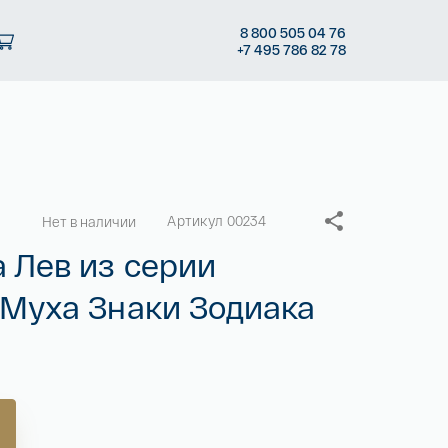
8
800 505
04 76
+7
495 786
82 78
Артикул 00234
Нет в наличии
 Лев из серии
Муха Знаки Зодиака