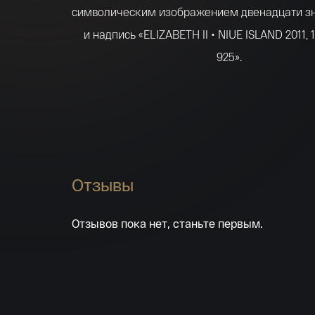
символическим изображением двенадцати зн
и надпись «ELIZABETH II • NIUE ISLAND 2011,
925».
Оборотная сторона каждой из монет стили
произведения Альфонса Мухи, рядом с ка
зодиака изображен женский портрет в сти
взятый из иллюстраций художник
Отзывы
Монета номиналом в 1 доллар изготовлена и
Отзывов пока нет, станьте первым.
пробы, вес — 28,28 грамм, диаметр — 38,61 мм
000 штук.
Альфонс Мариа Муха (1860 — 1939) — чешски
декоратор, график, основатель и мастер те