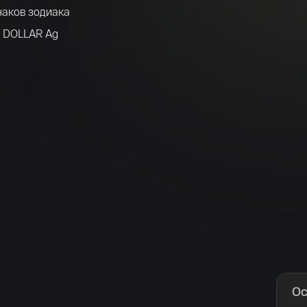
аков зодиака
 1 DOLLAR Ag
зована под
ждым знаком
Имя*
ле модерн,
а.
Российская инвестиционная монета Георгий
Победоносец золото 100 рублей 15,5 гр 2021
Телефон*
з серебра 925
142 000 ₽
. Тираж - 10
Я ознакомлен(а) с 
Правилами оформления онлайн заявки
 и даю свое 
Согласие на обработку персональных данных
й живописец,
Ос
атральной и