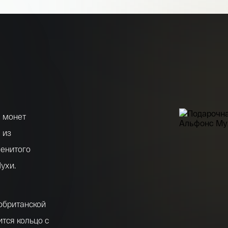
 монет
 из
менитого
ухи.
обританской
ится кольцо с