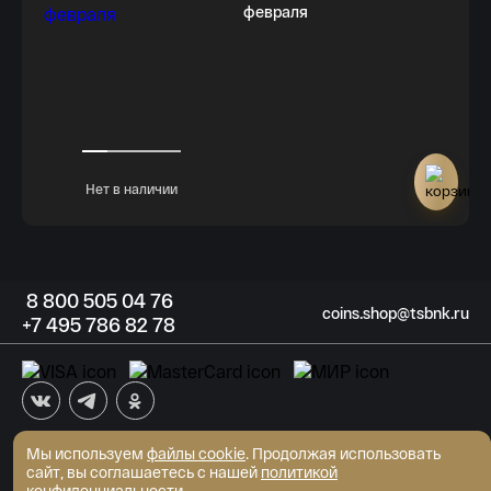
февраля
Нет в наличии
8
800 505
04 76
coins.shop@tsbnk.ru
+7
495 786
82 78
Мы используем
файлы cookie
АКБ "Трансстройбанк" (АО)
. Продолжая использовать
Генеральная лицензия ЦБ РФ №2807 от 02.06.2015
сайт, вы соглашаетесь с нашей
политикой
© Интернет-магазин монет 2026
конфиденциальности