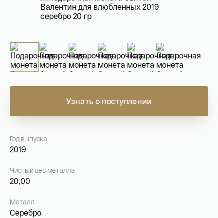
На связи с 9:00 до 18:00 (понедельник – пятница)
8
800 505
04 76
+7
495 786
82 78
coins.shop@tsbnk.ru
Узнать о поступлении
Год выпуска
2019
Чистый вес металла
20,00
Металл
Серебро