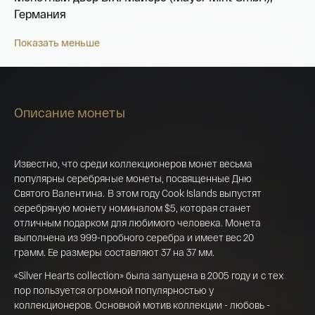
Германия
Показать меньше
Описание монеты
Известно, что среди коллекционеров монет весьма
популярны серебряные монеты, посвященные Дню
Святого Валентина. В этом году Cook Islands выпустят
серебряную монету номиналом $5, которая станет
отличным подарком для любимого человека. Монета
выполнена из 999-пробного серебра и имеет вес 20
Имя*
грамм. Ее размеры составляют 37 на 37 мм.
Российская инвестиционная монета
«Silver Hearts collection» была запущена в 2005 году и с тех
Георгий Победоносец золото 100 рублей
пор пользуется огромной популярностью у
15,5 гр 2021
коллекционеров. Основной мотив коллекции - любовь -