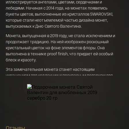
Телефон*
иллюстрируется ангелами, цветами, сердечками и
лебедями. Начиная с 2014 года, на монетах появились
142 000 ₽
букеты цветов, выполненные из кристаллов SWAROVSKI,
которые стали неотъемлемой частью дизайна монет,
выпускаемых к Дню Святого Валентина.
Я ознакомлен(а) с 
Правилами оформления 
онлайн заявки
 и даю свое 
Согласие на 
Монета, выпущенная в 2019 году, не стала исключением и
обработку персональных данных
продолжает традицию. На ней изображен роскошный
кристальный цветок на фоне элементов флоры. Она
выполнена в технике proof finish, что придает ей особый
блеск и красоту.
Эта замечательная монета станет настоящим
украшением для коллекции и прекрасным подарком для
любимого человека в День Святого Валентина.
Отзывы