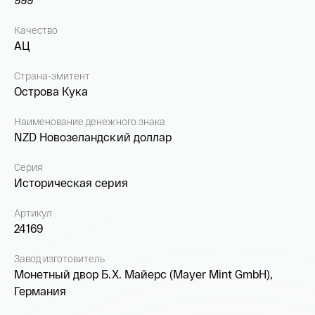
Качество
АЦ
Страна-эмитент
Острова Кука
Наименование денежного знака
NZD Новозеландский доллар
Серия
Историческая серия
Артикул
24169
Завод изготовитель
Монетный двор Б.Х. Майерс (Mayer Mint GmbH),
Германия