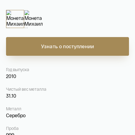
На связи с 9:00 до 18:00 (понедельник – пятница)
8
800 505
04 76
+7
495 786
82 78
coins.shop@tsbnk.ru
Узнать о поступлении
Год выпуска
2010
Чистый вес металла
31.10
Металл
Серебро
Проба
999