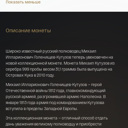
Показать меньше
Описание монеты
Широко известный русский полководец Михаил
Илларионович Голенищев-Кутузов теперь увековечен на
новой коллекционной монете. Монета Михаил Кутузов из
серебра 999 пробы весом 31,1 грамма была выпущена на
Островах Кука в 2010 году.
Михаил Илларионович Голенищев-Кутузов — герой
Имя*
Отечественной войны 1812 года, главнокомандующий
русской армией, разгромившей армию Наполеона. В
Российская инвестиционная монета
январе 1813 года армия под командованием Кутузова
Георгий Победоносец золото 100 рублей
вступила в пределы Западной Европы.
15,5 гр 2021
Эта коллекционная монета — отличный способ отдать
Телефон*
дань уважения великому полководцу и приобрести
142 000 ₽