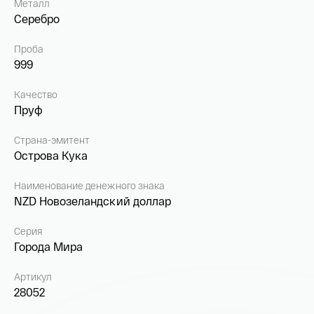
Металл
Серебро
Проба
999
Качество
Пруф
Страна-эмитент
Острова Кука
Наименование денежного знака
NZD Новозеландский доллар
Серия
Города Мира
Артикул
28052