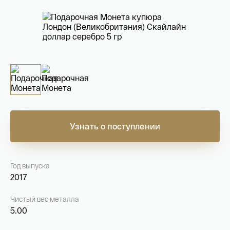
На связи с 9:00 до 18:00 (понедельник – пятница)
8
800 505
04 76
+7
495 786
82 78
coins.shop@tsbnk.ru
Узнать о поступлении
Год выпуска
2017
Чистый вес металла
5.00