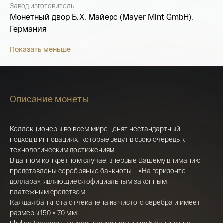
Завод изготовитель
Монетный двор Б.Х. Майерс (Mayer Mint GmbH),
Германия
Показать меньше
Описание монеты
Коллекционеры во всем мире ценят нестандартный
Имя*
подход в инновациях, которые ведут в свою очередь к
технологическим достижениям.
Российская инвестиционная монета
В данном конкретном случае, впервые Вашему вниманию
Георгий Победоносец золото 100 рублей
представлены серебряные банкноты – «На горизонте
15,5 гр 2021
доллара», являющиеся официальным законным
Телефон*
платежным средством.
142 000 ₽
Каждая банкнота отчеканена из чистого серебра и имеет
размеры 150 × 70 мм.
Skyline Доллары в своей первой партии из 5 банкнот на