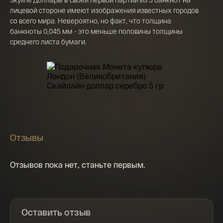
лицевой стороне имеют изображения известных городов
Я ознакомлен(а) с 
Правилами оформления 
со всего мира. Невероятно, но факт, что толщина
онлайн заявки
 и даю свое 
Согласие на 
обработку персональных данных
банкноты 0,045 мм - это меньше половины толщины
среднего листа бумаги.
Отзывы
Отзывов пока нет, станьте первым.
Оставить отзыв