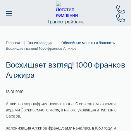
Трансстройбанк
Монеты
Главная
Энциклопедия
Юбилейные монеты и банкноты
Слитки
Восхищает взгляд! 1000 франков Алжира
Золото
Восхищает взгляд! 1000 франков
Алжира
Новинки
Скидки
18.01.2019
Магазин
Алжир, североафриканская страна. С севера омываемая
водами Средиземного моря, а на юге уходящая в пустыню
Сахара.
Контакты
Колонизация Алжира французами началась в 1830 году, и