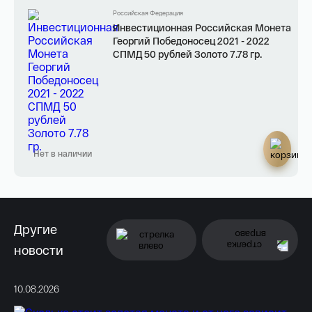
Российская Федерация
Инвестиционная Российская Монета
Георгий Победоносец 2021 - 2022
СПМД 50 рублей Золото 7.78 гр.
Нет в наличии
Другие
новости
10.08.2026
06