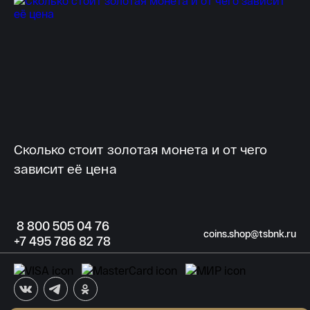
Сколько стоит золотая монета и от чего
Ку
зависит её цена
ха
8
800 505
04 76
coins.shop@tsbnk.ru
+7
495 786
82 78