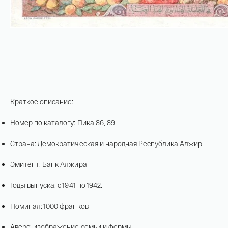
15,5 гр 2021
Телефон*
142 000 ₽
Я ознакомлен(а) с 
Правилами оформления 
онлайн заявки
 и даю свое 
Согласие на 
обработку персональных данных
Краткое описание:
Номер по каталогу: Пика 86, 89
Страна: Демократическая и народная Республика Алжир
Эмитент: Банк Алжира
Годы выпуска: с 1941 по 1942.
Номинал: 1000 франков
Аверс: изображение семьи и фермы.