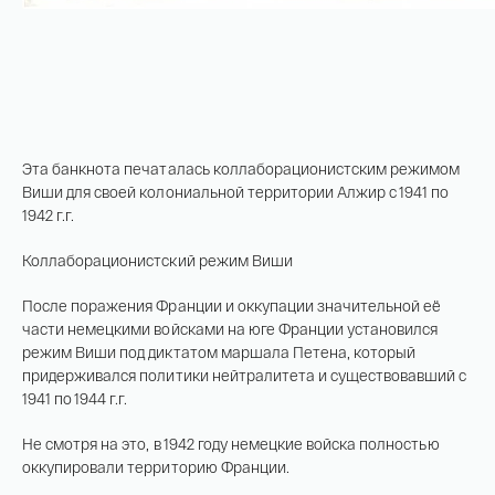
Эта банкнота печаталась коллаборационистским режимом
Виши для своей колониальной территории Алжир с 1941 по
1942 г.г.
Коллаборационистский режим Виши
После поражения Франции и оккупации значительной её
части немецкими войсками на юге Франции установился
режим Виши под диктатом маршала Петена, который
придерживался политики нейтралитета и существовавший с
1941 по 1944 г.г.
Не смотря на это, в 1942 году немецкие войска полностью
оккупировали территорию Франции.