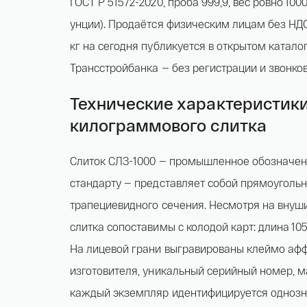
ГОСТ Р 51572-2020, проба 999,9, вес ровно 100
унции). Продаётся физическим лицам без НДС
кг на сегодня публикуется в открытом катал
Трансстройбанка — без регистрации и звонков
Технические характеристик
килограммового слитка
Слиток СЛЗ-1000 — промышленное обозначен
стандарту — представляет собой прямоуголь
трапециевидного сечения. Несмотря на внуш
слитка сопоставимы с колодой карт: длина 10
На лицевой грани выгравированы клеймо аф
изготовителя, уникальный серийный номер, м
каждый экземпляр идентифицируется однозн