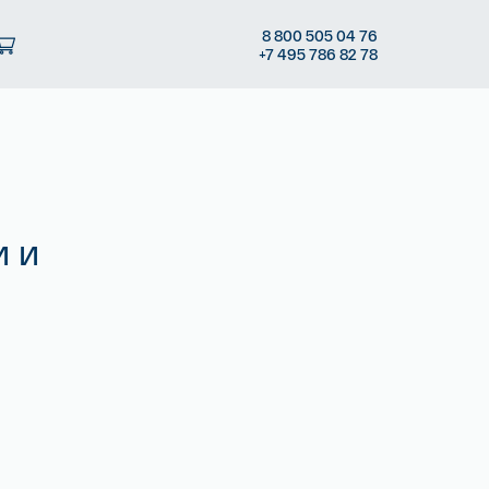
8
800 505
04 76
+7
495 786
82 78
и и