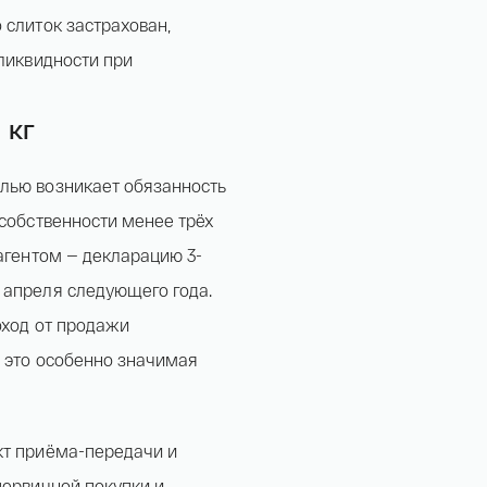
о слиток застрахован,
 ликвидности при
 кг
лью возникает обязанность
 собственности менее трёх
 агентом — декларацию 3-
 апреля следующего года.
оход от продажи
ы это особенно значимая
кт приёма-передачи и
первичной покупки и