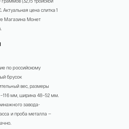
0 граммов (32,15 тройской
. Актуальная цена слитка 1
оге Магазина Монет
.
и
ие по российскому
ный брусок
ительный вес, размеры
5–116 мм, ширина 48–52 мм.
финажного завода-
асса и проба металла —
ачно.