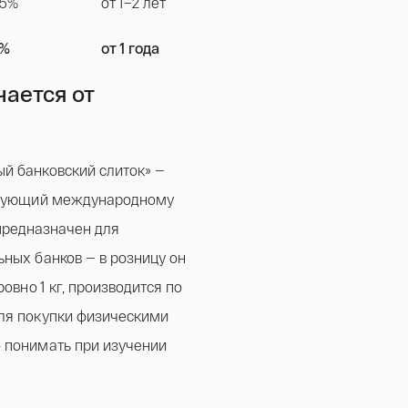
,5%
от 1–2 лет
142 000 ₽
3%
от 1 года
Я ознакомлен(а) с 
Правилами оформления онлайн заявки
 и даю свое 
Согласие на обработку персональных данных
чается от
й банковский слиток» —
ствующий международному
и предназначен для
ных банков — в розницу он
овно 1 кг, производится по
ля покупки физическими
 понимать при изучении