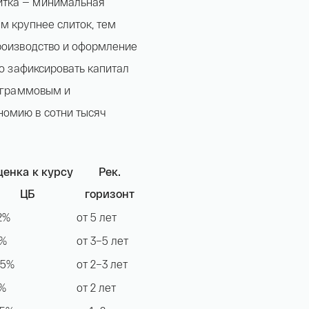
итка — минимальная
м крупнее слиток, тем
производство и оформление
го зафиксировать капитал
у граммовым и
номию в сотни тысяч
ценка к курсу
Рек.
ЦБ
горизонт
2%
от 5 лет
Имя*
6%
от 3–5 лет
,5%
от 2–3 лет
Российская инвестиционная монета Георгий
Победоносец золото 100 рублей 15,5 гр 2021
%
от 2 лет
Телефон*