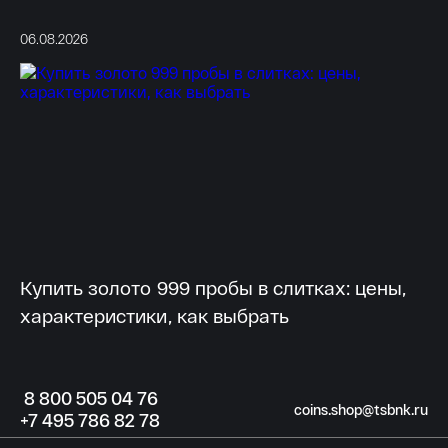
06.08.2026
03
Купить золото 999 пробы в слитках: цены,
Г
характеристики, как выбрать
мо
8
800 505
04 76
coins.shop@tsbnk.ru
+7
495 786
82 78