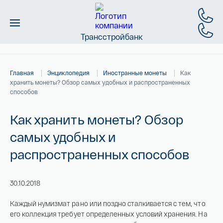
Трансстройбанк
Монеты
Главная
Энциклопедия
Иностранные монеты
Как
Слитки
хранить монеты? Обзор самых удобных и распространенных
способов
Золото
Как хранить монеты? Обзор
Новинки
самых удобных и
распространенных способов
Скидки
Магазин
30.10.2018
Каждый нумизмат рано или поздно сталкивается с тем, что
Контакты
его коллекция требует определенных условий хранения. На