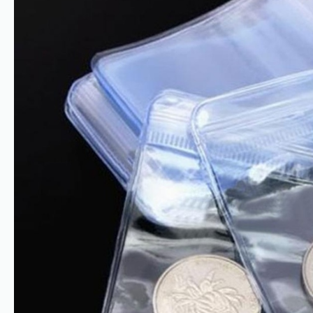
Имя*
Российская инвестиционная монета
Георгий Победоносец золото 100 рублей
15,5 гр 2021
Телефон*
142 000 ₽
Я ознакомлен(а) с 
Правилами оформления 
онлайн заявки
 и даю свое 
Согласие на 
обработку персональных данных