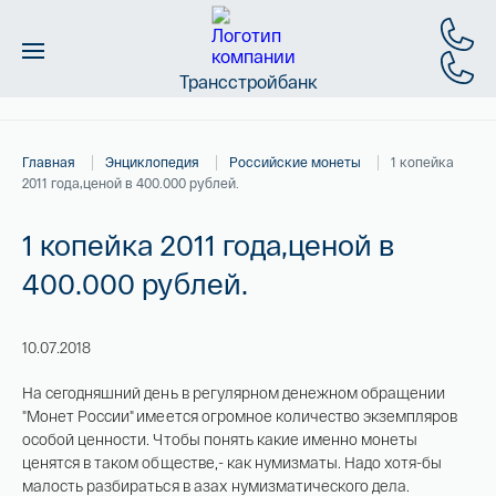
Трансстройбанк
Монеты
Главная
Энциклопедия
Российские монеты
1 копейка
Слитки
2011 года,ценой в 400.000 рублей.
Золото
1 копейка 2011 года,ценой в
400.000 рублей.
Новинки
Скидки
10.07.2018
Магазин
На сегодняшний день в регулярном денежном обращении
"Монет России" имеется огромное количество экземпляров
особой ценности. Чтобы понять какие именно монеты
Контакты
ценятся в таком обществе,- как нумизматы. Надо хотя-бы
малость разбираться в азах нумизматического дела.