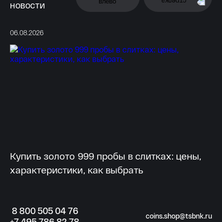
новости
06.08.2026
03
Купить золото 999 пробы в слитках: цены,
Г
характеристики, как выбрать
мо
8
800 505
04 76
coins.shop@tsbnk.ru
+7
495 786
82 78