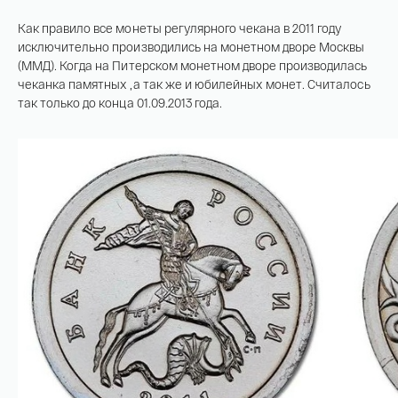
На связи с 9:00 до 18:00 (понедельник – пятница)
Как правило все монеты регулярного чекана в 2011 году
8
800 505
04 76
исключительно производились на монетном дворе Москвы
+7
495 786
82 78
(ММД). Когда на Питерском монетном дворе производилась
coins.shop@tsbnk.ru
чеканка памятных ,а так же и юбилейных монет. Считалось
так только до конца 01.09.2013 года.