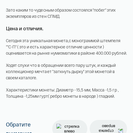
Российская инвестиционная монета
Георгий Победоносец золото 100 рублей
Зато каким то чудесным образом состоялся "побег" этих
экземпляров из стен СПМД.
15,5 гр 2021
Телефон*
Цена и отличия.
142 000 ₽
Сегодня эта уникальная монета,с монограммой штемпеля
""С-П" ( это и есть характерное отличие ценности )
оценивается на рынке нумизматики в районе 400.000 рублей.
Я ознакомлен(а) с 
Правилами оформления 
онлайн заявки
 и даю свое 
Согласие на 
обработку персональных данных
Ходят слухи что в обращении всего пару штук, и каждый
коллекционер мечтает "заткнуть дырку" этой монетой в
своем каталоге.
Характеристики монеты: Диаметр - 15,5 мм, Масса -1,5 гр ,
Толщина -1,25мм гурт( ребро монеты в народе ) гладкий.
Обратите