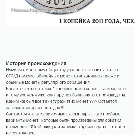
История происхождения.
Нумизматическому обществу удалость выяснить, что на
СПМД помимо юбилейных монет, отчеканились так же и
обычные монеты регулярного обращения.
Касается это не только 1 копейки, но и 5 копеек,- эти монеты
к тому времени уже как пару лет были сняты с производства.
Каким же был все таки тираж этих монет ???- Остается
загадкой сегодняшнего дня !!!
Считается что эти единичные экземпляры , - это пробные
варианты монет , которые были произведены для обкатки
штемпеля 2011г. И ожидали запуска в производство,которое
Имя*
не состоялось.